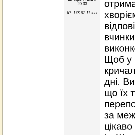
отрима
20:33
хворіє
IP: 176.67.11.xxx
відпов
вчинки
виконк
Щоб у 
кричал
дні. В
що їх 
перепо
за меж
цікаво