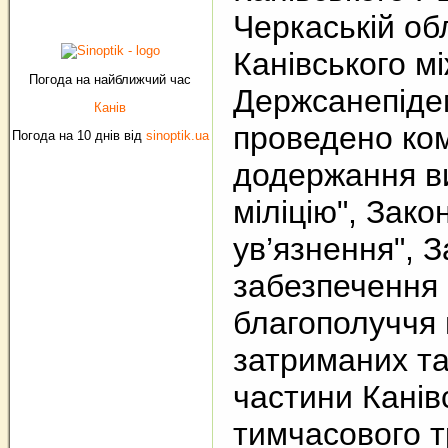
Черкаській обл
Канівського м
Погода на найближчий час
Держсанепідем
Канів
проведено ком
Погода на 10 днів від
sinoptik.ua
додержання ви
міліцію", Зак
ув’язнення", 
забезпечення 
благополуччя 
затриманих та
частини Канів
тимчасового т