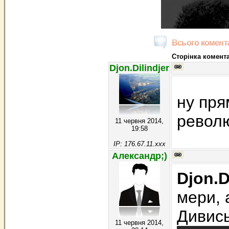
Всього комента
Сторінка комента
Djon.Dilindjer
ну пря
револю
11 червня 2014,
19:58
IP: 176.67.11.xxx
Александр;)
Djon.D
мери, 
Дивись
11 червня 2014,