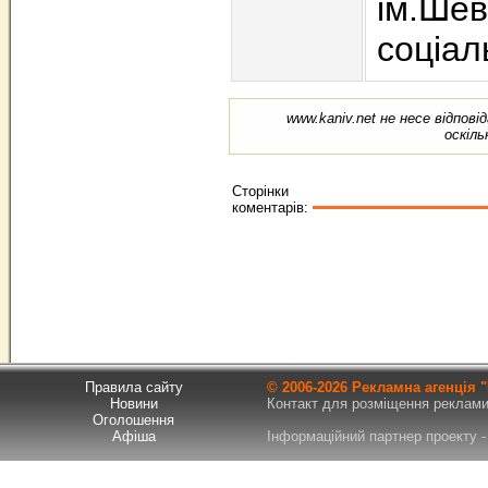
ім.Шев
соціал
www.kaniv.net не несе відпов
оскіль
Сторінки
коментарів:
Правила сайту
© 2006-
2026 Рекламна агенція
Новини
Контакт для розміщення реклами т
Оголошення
Афіша
Інформаційний партнер проекту - 