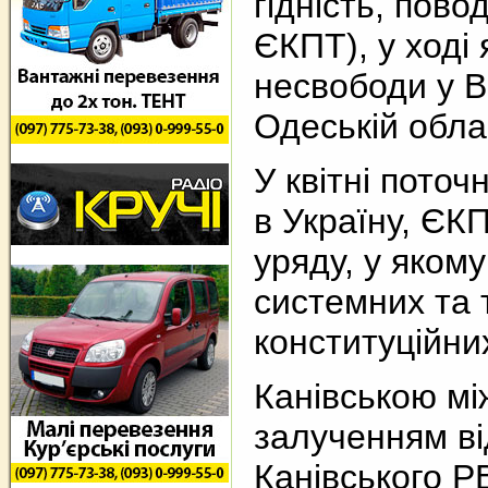
гідність, пов
ЄКПТ), у ході 
несвободи у В
Одеській облас
У квітні поточ
в Україну, ЄК
уряду, у яком
системних та
конституційних
Канівською мі
залученням ві
Канівського Р