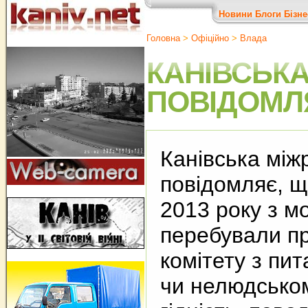
Новини
Блоги
Бізне
Головна
>
Офіційно
>
Влада
КАНІВСЬКА
ПОВІДОМЛ
Канівська між
повідомляє, щ
2013 року з м
перебували п
комітету з пи
чи нелюдськом