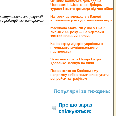
Як живе Канівська громада на
Черкащині: Шевченко, Дніпро,
туризм і життя громади під час війни
Напроти автовокзалу у Каневі
ористувальницьких рецензій,
встановили рамку-розпилювач води
е є редакційним матеріалом
Масована атака РФ у ніч з 1 на 2
липня 2026 року — це черговий
тяжкий воєнний злочин .
Канів серед лідерів українсько-
німецького муніципального
партнерства
Захисник із села Пекарі Петро
Удовенко загинув на війні
Перевізника на Канівському
напрямку зобов’язали виконувати
всі рейси за графіком
Популярні за тиждень:
Про що зараз
спілкуються: