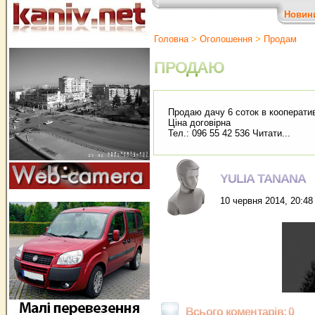
Новин
Головна
>
Оголошення
>
Продам
ПРОДАЮ
Продаю дачу 6 соток в кооператив
Ціна договірна
Тел.: 096 55 42 536 Читати...
YULIA TANANA
10 червня 2014, 20:48
Всього коментарів: 0