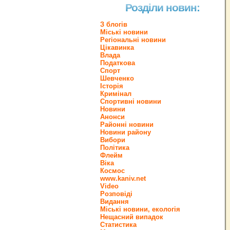
Розділи новин:
З блогів
Міські новини
Регіональні новини
Цікавинка
Влада
Податкова
Спорт
Шевченко
Історія
Кримінал
Спортивні новини
Новини
Анонси
Районні новини
Новини району
Вибори
Політика
Флейм
Віка
Космос
www.kaniv.net
Video
Розповіді
Видання
Міські новини, екологія
Нещасний випадок
Статистика