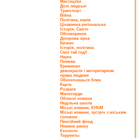
Мистецтво
Долі людські
Транспорт
Війна
Політика, канів
Цікавинка регіональна
Історія, Свято
Обговорення
Дніпрова зірка
Бизнес
Історія, політика
Сміх тай годі!
Наука
Пожежа
Криминал
демократія і авторитаризм
права людини
Обхохочешься блин
Карти
Розваги
Милосердя
Обласні новини
Недільна школа
Міські новини, КУКіМ
Міські новини, зустріч з міським
головою
Пенсійний фонд
Новини ринку
Екологія
Торренты