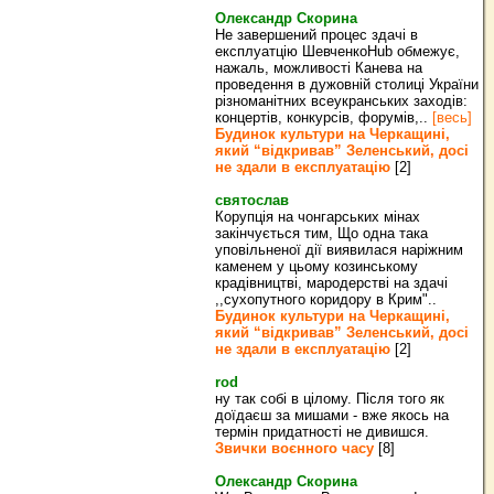
Олександр Скорина
Не завершений процес здачі в
експлуатцію ШевченкоHub обмежує,
нажаль, можливості Канева на
проведення в дужовній столиці України
різноманітних всеукранських заходів:
концертів, конкурсів, форумів,..
[весь]
Будинок культури на Черкащині,
який “відкривав” Зеленський, досі
не здали в експлуатацію
[2]
святослав
Корупція на чонгарських мінах
закінчується тим, Що одна така
уповільненої дії виявилася наріжним
каменем у цьому козинському
крадівництві, мародерстві на здачі
,,сухопутного коридору в Крим"..
Будинок культури на Черкащині,
який “відкривав” Зеленський, досі
не здали в експлуатацію
[2]
rod
ну так собі в цілому. Після того як
доїдаєш за мишами - вже якось на
термін придатності не дивишся.
Звички воєнного часу
[8]
Олександр Скорина