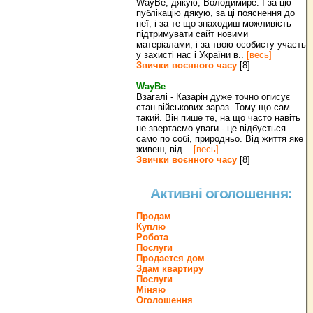
WayBe, дякую, Володимире. І за цю
публікацію дякую, за ці пояснення до
неї, і за те що знаходиш можливість
підтримувати сайт новими
матеріалами, і за твою особисту участь
у захисті нас і України в..
[весь]
Звички воєнного часу
[8]
WayBe
Взагалі - Казарін дуже точно описує
стан військових зараз. Тому що сам
такий. Він пише те, на що часто навіть
не звертаємо уваги - це відбується
само по собі, природньо. Від життя яке
живеш, від ..
[весь]
Звички воєнного часу
[8]
Активні оголошення:
Продам
Куплю
Робота
Послуги
Продается дом
Здам квартиру
Послуги
Міняю
Оголошення