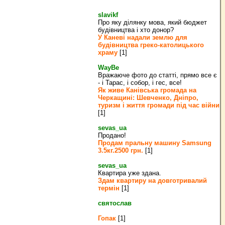
slavikf
Про яку ділянку мова, який бюджет
будівництва і хто донор?
У Каневі надали землю для
будівництва греко‐католицького
храму
[1]
WayBe
Вражаюче фото до статті, прямо все є
- і Тарас, і собор, і гес, все!
Як живе Канівська громада на
Черкащині: Шевченко, Дніпро,
туризм і життя громади під час війни
[1]
sevas_ua
Продано!
Продам пральну машину Samsung
3.5кг.2500 грн.
[1]
sevas_ua
Квартира уже здана.
Здам квартиру на довготривалий
термін
[1]
святослав
Гопак
[1]