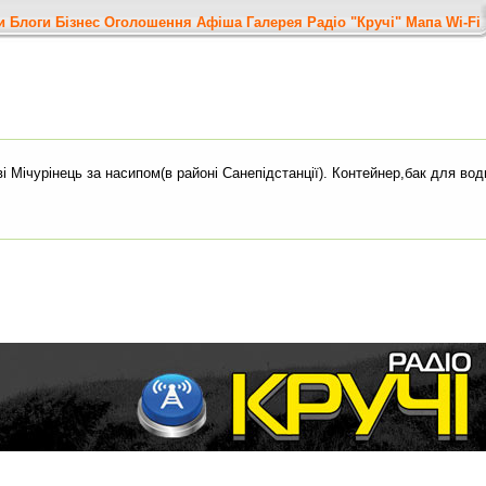
и
Блоги
Бізнес
Оголошення
Афіша
Галерея
Радіо "Кручі"
Мапа
Wi-Fi
і Мічурінець за насипом(в районі Санепідстанції). Контейнер,бак для вод