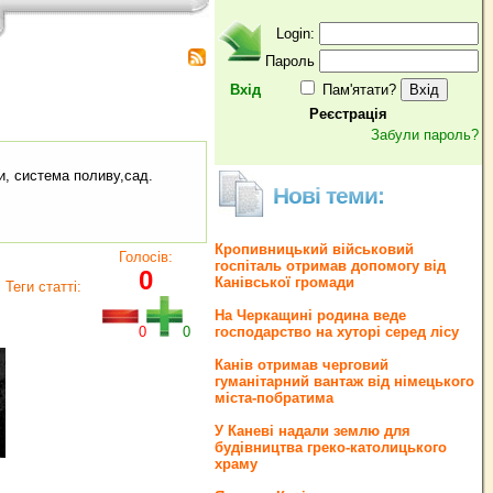
Login:
Пароль
Вхід
Пам'ятати?
Реєстрація
Забули пароль?
и, система поливу,сад.
Нові теми:
Кропивницький військовий
Голосів:
госпіталь отримав допомогу від
0
Канівської громади
Теги статті:
На Черкащині родина веде
0
0
господарство на хуторі серед лісу
Канів отримав черговий
гуманітарний вантаж від німецького
міста-побратима
У Каневі надали землю для
будівництва греко‐католицького
храму