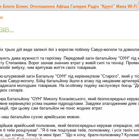
и
Блоги
Бізнес
Оголошення
Афіша
Галерея
Радіо "Кручі"
Мапа
Wi-Fi
на
В...
х трьох діб веде запеклі бої з ворогом поблизу Савур-могили та довколи
ють дива мужності та героїзму. Передовий загін батальйону "ОУН" під 
ту Степанівка. Ворог зазнав значних втрат у живій силі та техніці. Прояв
апобіг вибуху, чим врятував життя своїх товаришів.
-штурмовий загін Батальну "ОУН" під керівництвом "Старого", який у тіс
вав Савур-могилу. Бійці батальйону йшли в атаку під нищівним артилері
надихали молодших товаришів. На особливу подяку заслуховує боєць "Д
вох сепарів.
ира Батальйону "ОУН" Миколу Коханівського, який безпосередньо керува
вне керівництво усіма іншими підрозділами. Завдяки злагодженим діям з
озицій, при цьому сам батальйон не поніс жодних втрат.
ро наш батальйон сухою армійською мовою.
дійшов армійський полковник, який безпосередньо керував операцією, обн
й я б тебе розцілував". "Я б теж поцілував тебе, полковнику, і усіх твоїх 
си, що хочеш. Тепер ти мені брат." "Що я хочу, брате-полковнику? Кулеме