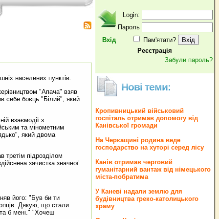
Login:
Пароль
Вхід
Пам'ятати?
Реєстрація
Забули пароль?
шніх населених пунктів.
Нові теми:
керівництвом "Апача" взяв
ив себе боєць "Білий", який
Кропивницький військовий
госпіталь отримав допомогу від
ній взаємодії з
Канівської громади
йським та мінометним
ядько", який двома
На Черкащині родина веде
господарство на хуторі серед лісу
в третім підрозділом
Канів отримав черговий
дійснена зачистка значної
гуманітарний вантаж від німецького
міста-побратима
У Каневі надали землю для
яв його: "Був би ти
будівництва греко‐католицького
хлопців. Дякую, що стали
храму
та б мені." "Хочеш