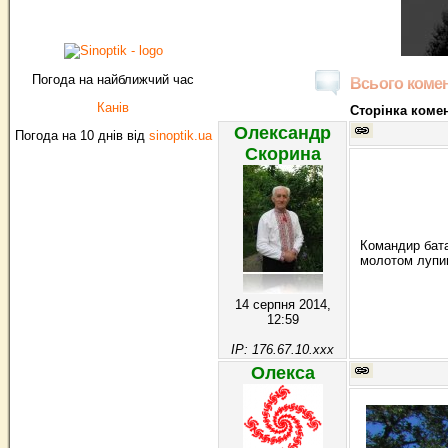
Погода на найближчий час
Всього комен
Канів
Сторінка комен
Олександр
Погода на 10 днів від
sinoptik.ua
Скорина
Командир бата
молотом лупив 
14 серпня 2014,
12:59
IP: 176.67.10.xxx
Олекса