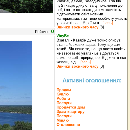
WayBe, дякую, Володимире. І за цю
публікацію дякую, за ці пояснення до
неї, і за те що знаходиш можливість
підтримувати сайт новими
матеріалами, і за твою особисту участь
у захисті нас і України в..
[весь]
Звички воєнного часу
[8]
0
Рейтинг:
WayBe
Взагалі - Казарін дуже точно описує
стан військових зараз. Тому що сам
такий. Він пише те, на що часто навіть
не звертаємо уваги - це відбується
само по собі, природньо. Від життя яке
живеш, від ..
[весь]
Звички воєнного часу
[8]
Активні оголошення:
Продам
Куплю
Робота
Послуги
Продается дом
Здам квартиру
Послуги
Міняю
Оголошення