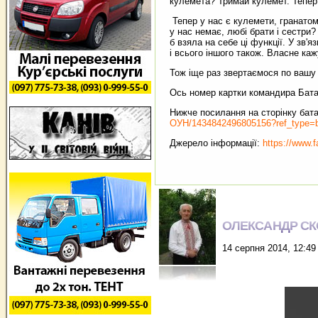
кулемета? Тримай кулемет. Тепер в
Тепер у нас є кулемети, гранатом
у нас немає, любі брати і сестри?
б взяла на себе ці функції. У зв'я
і всього іншого також. Власне кажу
Тож іще раз звертаємося по вашу
Ось номер картки командира Бата
Нижче посилання на сторінку бата
ОУН/1434842496805156?ref_type=
Джерело інформації:
https://www.
ОЛЕКСАНДР С
14 серпня 2014, 12:49