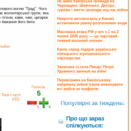
Як живе Канівська громада на
Черкащині: Шевченко, Дніпро,
лпового вогню "Град". Чого
туризм і життя громади під час війни
ає волонтерської групи, яка
 гігієни, кави, чаю, цигарок
Напроти автовокзалу у Каневі
го бажання його бити.
встановили рамку-розпилювач води
Масована атака РФ у ніч з 1 на 2
липня 2026 року — це черговий
тяжкий воєнний злочин .
льйон-
Канів серед лідерів українсько-
німецького муніципального
партнерства
Захисник із села Пекарі Петро
Удовенко загинув на війні
Перевізника на Канівському
напрямку зобов’язали виконувати
Голосів:
всі рейси за графіком
5
Теги статті:
АТО
Популярні за тиждень:
1
4
Про що зараз
спілкуються: