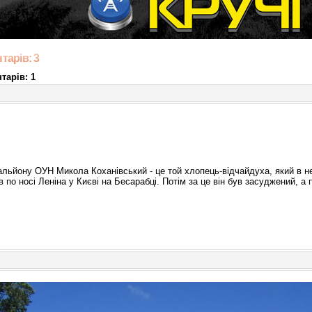
тарів: 3
тарів: 1
льйону ОУН Микола Коханівський - це той хлопець-відчайдуха, який в
по носі Леніна у Києві на Бесарабці. Потім за це він був засуджений, а 