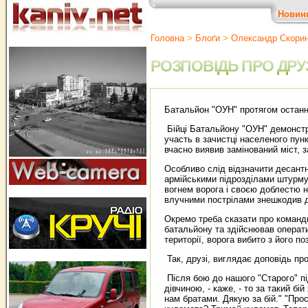
Новин
Головна
>
Блоґи
>
Олександр Скори
РОЗПОВІДЬ ПРО ДРУЗІ
Батальйон "ОУН" протягом останні
Бійці Батальйону "ОУН" демонстру
участь в зачистці населеного пунк
вчасно виявив замінований міст, з
Особливо слід відзначити десантно
армійськими підрозділами штурму
вогнем ворога і своєю доблестю 
влучними пострілами знешкодив д
Окремо треба сказати про команд
батальйону та здійснював операти
території, ворога вибито з його п
Так, друзі, виглядає доповідь п
Після бою до нашого "Старого" пі
дівчиною, - каже, - то за такий бі
нам братами. Дякую за бій." "Про