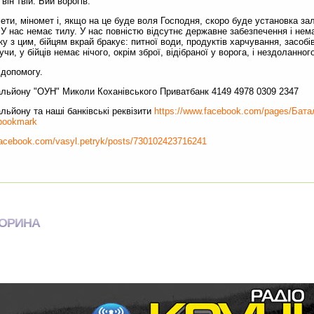
ін твій. Бий ворогів."
ети, міномет і, якщо на це буде воля Господня, скоро буде установка за
 У нас немає тилу. У нас повністю відсутнє державне забезпечення і нем
зку з цим, бійцям вкрай бракує: питної води, продуктів харчування, засобів
чи, у бійців немає нічого, окрім зброї, відібраної у ворога, і нездоланно
 допомогу.
льйону "ОУН" Миколи Коханівського Приватбанк 4149 4978 0309 2347
льйону та наші банківські реквізити
https://www.facebook.com/pages/Бата
bookmark
facebook.com/vasyl.petryk/posts/730102423716241
КОРИНА