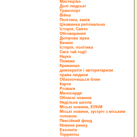
Мистецтво
Долі людські
Транспорт
Війна
Політика, канів
Цікавинка регіональна
Історія, Свято
Обговорення
Дніпрова зірка
Бизнес
Історія, політика
Сміх тай годі!
Наука
Пожежа
Криминал
демократія і авторитаризм
права людини
Обхохочешься блин
Карти
Розваги
Милосердя
Обласні новини
Недільна школа
Міські новини, КУКіМ
Міські новини, зустріч з міським
головою
Пенсійний фонд
Новини ринку
Екологія
Торренты