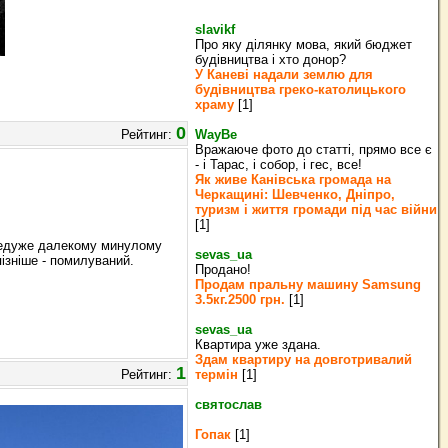
slavikf
Про яку ділянку мова, який бюджет
будівництва і хто донор?
У Каневі надали землю для
будівництва греко‐католицького
храму
[1]
0
Рейтинг:
WayBe
Вражаюче фото до статті, прямо все є
- і Тарас, і собор, і гес, все!
Як живе Канівська громада на
Черкащині: Шевченко, Дніпро,
туризм і життя громади під час війни
[1]
 недуже далекому минулому
sevas_ua
пізніше - помилуваний.
Продано!
Продам пральну машину Samsung
3.5кг.2500 грн.
[1]
sevas_ua
Квартира уже здана.
Здам квартиру на довготривалий
1
Рейтинг:
термін
[1]
святослав
Гопак
[1]