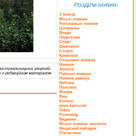
Розділи новин:
З блогів
Міські новини
Регіональні новини
Цікавинка
Влада
Податкова
Спорт
Шевченко
Історія
Кримінал
Спортивні новини
Новини
ористувальницьких рецензій,
Анонси
е є редакційним матеріалом
Районні новини
Новини району
Вибори
Політика
Флейм
Віка
Космос
www.kaniv.net
Video
Розповіді
Видання
Міські новини, екологія
Нещасний випадок
Статистика