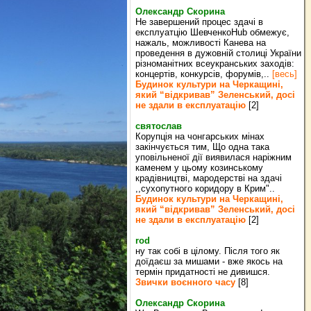
Олександр Скорина
Не завершений процес здачі в
експлуатцію ШевченкоHub обмежує,
нажаль, можливості Канева на
проведення в дужовній столиці України
різноманітних всеукранських заходів:
концертів, конкурсів, форумів,..
[весь]
Будинок культури на Черкащині,
який “відкривав” Зеленський, досі
не здали в експлуатацію
[2]
святослав
Корупція на чонгарських мінах
закінчується тим, Що одна така
уповільненої дії виявилася наріжним
каменем у цьому козинському
крадівництві, мародерстві на здачі
,,сухопутного коридору в Крим"..
Будинок культури на Черкащині,
який “відкривав” Зеленський, досі
не здали в експлуатацію
[2]
rod
ну так собі в цілому. Після того як
доїдаєш за мишами - вже якось на
термін придатності не дивишся.
Звички воєнного часу
[8]
Олександр Скорина