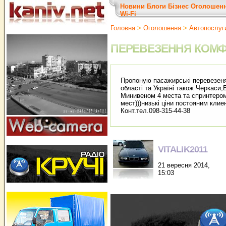
Новини
Блоги
Бізнес
Оголошен
Wi-Fi
Головна
>
Оголошення
>
Автопослуг
ПЕРЕВЕЗЕННЯ КОМФ
Пропоную пасажирські перевезен
області та Україні також Черкаси,Б
Минивеном 4 места та спринтеро
мест)))низькі ціни постояним кли
Конт.тел.098-315-44-38
VITALIK2011
21 вересня 2014,
15:03