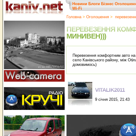
Новини
Блоги
Бізнес
Оголошен
Wi-Fi
Головна
>
Оголошення
>
перевезенн
ПЕРЕВЕЗЕННЯ КОМ
МИНИВЕН)))
Перевезення комфортним авто на Ч
село Канівського району, між Об
домовимось)
VITALIK2011
9 січня 2015, 21:43