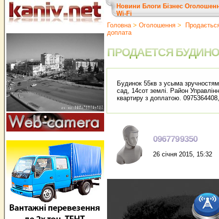
Новини
Блоги
Бізнес
Оголошен
Wi-Fi
Головна
>
Оголошення
>
Продається 
доплата
ПРОДАЕТСЯ БУДИНО
Будинок 55кв з усыма зручностями
сад, 14сот землі. Район Управлін
квартиру з доплатою. 0975364408
0967799350
26 січня 2015, 15:32