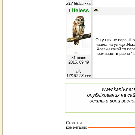
212.55.95.xxx
Lifeless
Он у них не первый р
нашла на улице .Иск
.Хозяин какой то пар
проживает в раене "Г
31 січня
2015, 09:49
IP:
176.67.28.xxx
www.kaniv.net 
опублікованих на са
оскільки вони висло
Сторінки
коментарів: