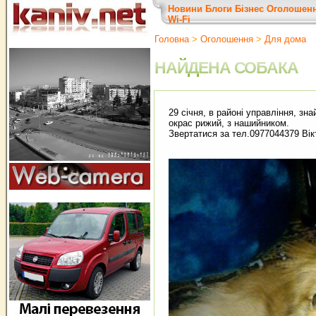
Новини
Блоги
Бізнес
Оголошен
Wi-Fi
Головна
>
Оголошення
>
Для дома
НАЙДЕНА СОБАКА
29 січня, в районі управління, зн
окрас рижий, з нашийником.
Звертатися за тел.0977044379 Вік