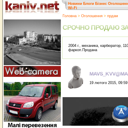
Новини
Блоги
Бізнес
Оголошен
Wi-Fi
Головна
>
Оголошення
>
прдам
СРОЧНО ПРОДАЮ ЗА
2004 г., механика, карбюратор, 11
фаркоп.Продана
MAVS_KVV@MAI
19 лютого 2015, 09:59