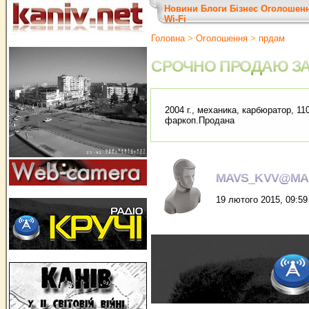
Новини
Блоги
Бізнес
Оголошен
Wi-Fi
Головна
>
Оголошення
>
прдам
СРОЧНО ПРОДАЮ ЗА
2004 г., механика, карбюратор, 11
фаркоп.Продана
MAVS_KVV@MAI
19 лютого 2015, 09:59