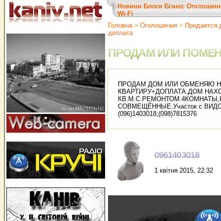
Новини
Блоги
Бізнес
Оголошен
Wi-Fi
Головна
>
Оголошення
>
Продается д
доплата
ПРОДАМ ИЛИ ПОМЕ
ПРОДАМ ДОМ ИЛИ ОБМЕНЯЮ Н
КВАРТИРУ+ДОПЛАТА.ДОМ НАХО
КВ.М.С РЕМОНТОМ.4КОМНАТЫ,
СОВМЕЩЁННЫЕ.Участок с ВИДО
(096)1403018;(098)7815376
0961403018
1 квітня 2015, 22:32