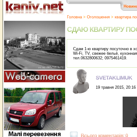
Новин
Головна
>
Оголошення
>
квартира п
СДАЮ КВАРТИРУ ПО
Сдам 1-ю квартиру посуточно в х
Wi-Fi, ТV, свежее бельё, кухонн
тел.0632800632; 0975461419.
SVETAKLIMUK
19 травня 2015, 20:16
Всього коментарів: 0