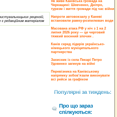
Як живе Канівська громада на
Черкащині: Шевченко, Дніпро,
туризм і життя громади під час війни
Напроти автовокзалу у Каневі
ористувальницьких рецензій,
встановили рамку-розпилювач води
е є редакційним матеріалом
Масована атака РФ у ніч з 1 на 2
липня 2026 року — це черговий
тяжкий воєнний злочин .
Канів серед лідерів українсько-
німецького муніципального
партнерства
Захисник із села Пекарі Петро
Удовенко загинув на війні
Перевізника на Канівському
напрямку зобов’язали виконувати
всі рейси за графіком
Популярні за тиждень:
Про що зараз
спілкуються: