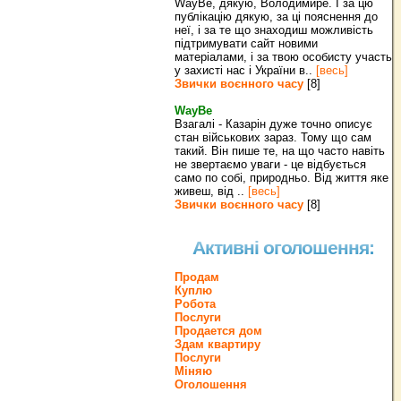
WayBe, дякую, Володимире. І за цю
публікацію дякую, за ці пояснення до
неї, і за те що знаходиш можливість
підтримувати сайт новими
матеріалами, і за твою особисту участь
у захисті нас і України в..
[весь]
Звички воєнного часу
[8]
WayBe
Взагалі - Казарін дуже точно описує
стан військових зараз. Тому що сам
такий. Він пише те, на що часто навіть
не звертаємо уваги - це відбується
само по собі, природньо. Від життя яке
живеш, від ..
[весь]
Звички воєнного часу
[8]
Активні оголошення:
Продам
Куплю
Робота
Послуги
Продается дом
Здам квартиру
Послуги
Міняю
Оголошення