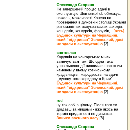
Олександр Скорина
Не завершений процес здачі в
експлуатцію ШевченкоHub обмежує,
нажаль, можливості Канева на
проведення в дужовній столиці України
різноманітних всеукранських заходів:
концертів, конкурсів, форумів,..
[весь]
Будинок культури на Черкащині,
який “відкривав” Зеленський, досі
не здали в експлуатацію
[2]
святослав
Корупція на чонгарських мінах
закінчується тим, Що одна така
уповільненої дії виявилася наріжним
каменем у цьому козинському
крадівництві, мародерстві на здачі
,,сухопутного коридору в Крим"..
Будинок культури на Черкащині,
який “відкривав” Зеленський, досі
не здали в експлуатацію
[2]
rod
ну так собі в цілому. Після того як
доїдаєш за мишами - вже якось на
термін придатності не дивишся.
Звички воєнного часу
[8]
Олександр Скорина