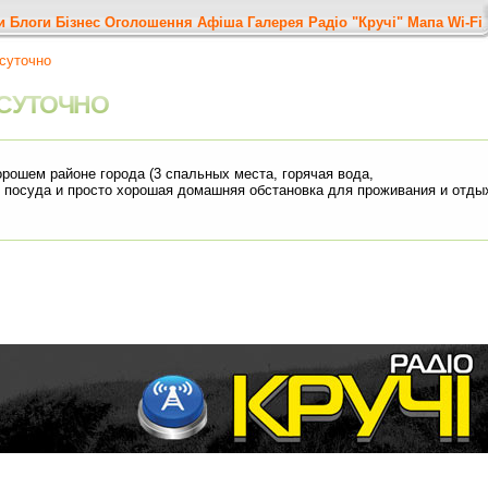
и
Блоги
Бізнес
Оголошення
Афіша
Галерея
Радіо "Кручі"
Мапа
Wi-Fi
осуточно
СУТОЧНО
орошем районе города (3 спальных места, горячая вода,
ая посуда и просто хорошая домашняя обстановка для проживания и отды