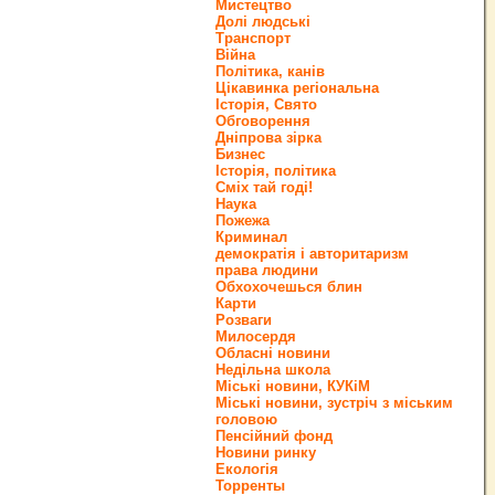
Мистецтво
Долі людські
Транспорт
Війна
Політика, канів
Цікавинка регіональна
Історія, Свято
Обговорення
Дніпрова зірка
Бизнес
Історія, політика
Сміх тай годі!
Наука
Пожежа
Криминал
демократія і авторитаризм
права людини
Обхохочешься блин
Карти
Розваги
Милосердя
Обласні новини
Недільна школа
Міські новини, КУКіМ
Міські новини, зустріч з міським
головою
Пенсійний фонд
Новини ринку
Екологія
Торренты