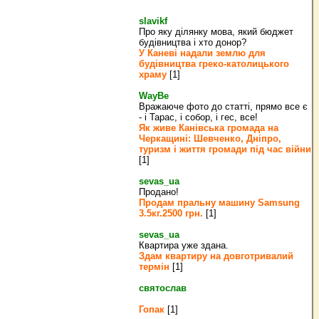
slavikf
Про яку ділянку мова, який бюджет
будівництва і хто донор?
У Каневі надали землю для
будівництва греко‐католицького
храму
[1]
WayBe
Вражаюче фото до статті, прямо все є
- і Тарас, і собор, і гес, все!
Як живе Канівська громада на
Черкащині: Шевченко, Дніпро,
туризм і життя громади під час війни
[1]
sevas_ua
Продано!
Продам пральну машину Samsung
3.5кг.2500 грн.
[1]
sevas_ua
Квартира уже здана.
Здам квартиру на довготривалий
термін
[1]
святослав
Гопак
[1]