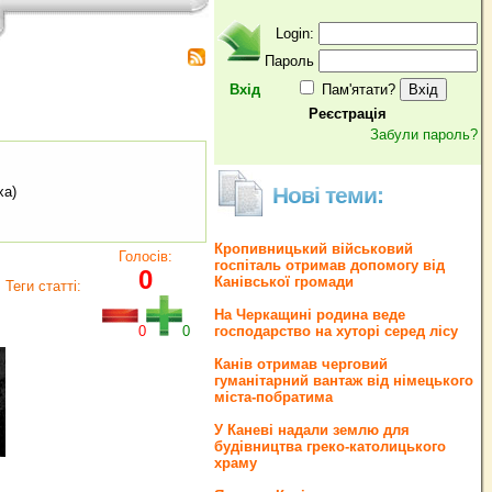
Login:
Пароль
Вхід
Пам'ятати?
Реєстрація
Забули пароль?
Нові теми:
ха)
Кропивницький військовий
Голосів:
госпіталь отримав допомогу від
0
Канівської громади
Теги статті:
На Черкащині родина веде
0
0
господарство на хуторі серед лісу
Канів отримав черговий
гуманітарний вантаж від німецького
міста-побратима
У Каневі надали землю для
будівництва греко‐католицького
храму