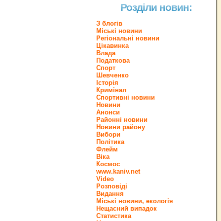
Розділи новин:
З блогів
Міські новини
Регіональні новини
Цікавинка
Влада
Податкова
Спорт
Шевченко
Історія
Кримінал
Спортивні новини
Новини
Анонси
Районні новини
Новини району
Вибори
Політика
Флейм
Віка
Космос
www.kaniv.net
Video
Розповіді
Видання
Міські новини, екологія
Нещасний випадок
Статистика