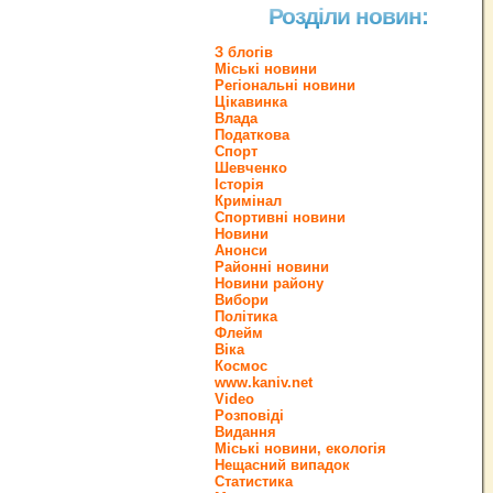
Розділи новин:
З блогів
Міські новини
Регіональні новини
Цікавинка
Влада
Податкова
Спорт
Шевченко
Історія
Кримінал
Спортивні новини
Новини
Анонси
Районні новини
Новини району
Вибори
Політика
Флейм
Віка
Космос
www.kaniv.net
Video
Розповіді
Видання
Міські новини, екологія
Нещасний випадок
Статистика