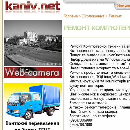
Новин
Головна
>
Оголошення
>
Ремонт
РЕМОНТ КОМП'ЮТЕРНО
Ремонт Комп'ютерної техніки­ та ел
Встановлення та налаштування пр
Пошук та видалення комп’ютерних в
Підбір драйверів на Windows xp/win
Складання та замовлення комп'ютер
Налаштування інтернет та мережі W
Ремонт, профілактика та оновлення
Встановлення ПО(Linux,Windows 7,
Чистка ноутбуків та комп'ютерів (по
шуму вентиляторів.
Усунення різних не приємних звуків.
Ціни нижче ніж в сервісних центрах
Безкоштовна консультація по телеф
Замовлення деталей­.­
А також ремонт телефонів і планш
Постійним клієнтам скидка.­
Звертайтесь по телефону:­
(093)7006999­
(050)7687888­