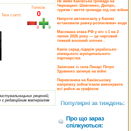
Як живе Канівська громада на
Черкащині: Шевченко, Дніпро,
Голосів:
туризм і життя громади під час війни
0
Теги статті:
Напроти автовокзалу у Каневі
встановили рамку-розпилювач води
0
0
Масована атака РФ у ніч з 1 на 2
липня 2026 року — це черговий
тяжкий воєнний злочин .
Канів серед лідерів українсько-
німецького муніципального
партнерства
Захисник із села Пекарі Петро
Удовенко загинув на війні
Перевізника на Канівському
напрямку зобов’язали виконувати
всі рейси за графіком
ористувальницьких рецензій,
е є редакційним матеріалом
Популярні за тиждень:
Про що зараз
спілкуються: