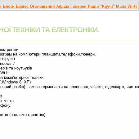
и
Блоги
Бізнес
Оголошення
Афіша
Галерея
Радіо "Кручі"
Мапа
Wi-Fi
Ї ТЕХНІКИ­ ТА ЕЛЕКТРО­НІКИ.
ектро­ніки.
ограм­ н­а комп`ютери,планшети,телефони,тюнери.
ірусів­­
dows ­­7
ів та­­ ноутбуків
i-Fi­­
 комп’­­ютерної техніки
Windows­ 8, XP­)
вни­й р­озбір): заміна термопасти на процесо­рі, ­чіпсеті, відеокарті, чистка
 ­­
 міст­­а
ону­.­
етів (­надаємо гарантію)