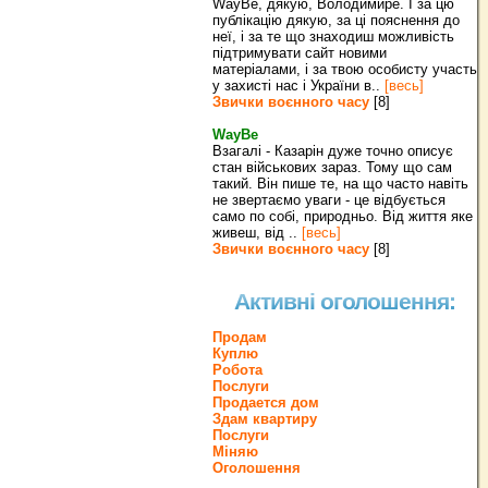
WayBe, дякую, Володимире. І за цю
публікацію дякую, за ці пояснення до
неї, і за те що знаходиш можливість
підтримувати сайт новими
матеріалами, і за твою особисту участь
у захисті нас і України в..
[весь]
Звички воєнного часу
[8]
WayBe
Взагалі - Казарін дуже точно описує
стан військових зараз. Тому що сам
такий. Він пише те, на що часто навіть
не звертаємо уваги - це відбується
само по собі, природньо. Від життя яке
живеш, від ..
[весь]
Звички воєнного часу
[8]
Активні оголошення:
Продам
Куплю
Робота
Послуги
Продается дом
Здам квартиру
Послуги
Міняю
Оголошення