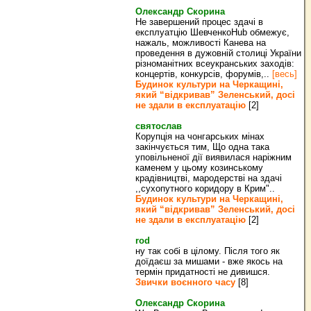
Олександр Скорина
Не завершений процес здачі в
експлуатцію ШевченкоHub обмежує,
нажаль, можливості Канева на
проведення в дужовній столиці України
різноманітних всеукранських заходів:
концертів, конкурсів, форумів,..
[весь]
Будинок культури на Черкащині,
який “відкривав” Зеленський, досі
не здали в експлуатацію
[2]
святослав
Корупція на чонгарських мінах
закінчується тим, Що одна така
уповільненої дії виявилася наріжним
каменем у цьому козинському
крадівництві, мародерстві на здачі
,,сухопутного коридору в Крим"..
Будинок культури на Черкащині,
який “відкривав” Зеленський, досі
не здали в експлуатацію
[2]
rod
ну так собі в цілому. Після того як
доїдаєш за мишами - вже якось на
термін придатності не дивишся.
Звички воєнного часу
[8]
Олександр Скорина