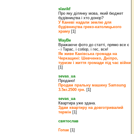
slavikf
Про яку ділянку мова, який бюджет
будівництва і хто донор?
У Каневі надали землю для
будівництва греко‐католицького
храму
[1]
WayBe
Вражаюче фото до статті, прямо все є
- і Тарас, і собор, і гес, все!
Як живе Канівська громада на
Черкащині: Шевченко, Дніпро,
туризм і життя громади під час війни
[1]
sevas_ua
Продано!
Продам пральну машину Samsung
3.5кг.2500 грн.
[1]
sevas_ua
Квартира уже здана.
Здам квартиру на довготривалий
термін
[1]
святослав
Гопак
[1]