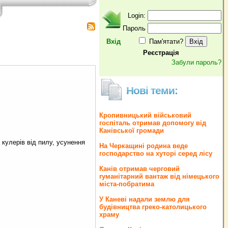
Login:
Пароль
Вхід
Пам'ятати?
Реєстрація
Забули пароль?
Нові теми:
Кропивницький військовий
госпіталь отримав допомогу від
Канівської громади
 кулерів­ від ­пилу, усунення
На Черкащині родина веде
господарство на хуторі серед лісу
Канів отримав черговий
гуманітарний вантаж від німецького
міста-побратима
У Каневі надали землю для
будівництва греко‐католицького
храму