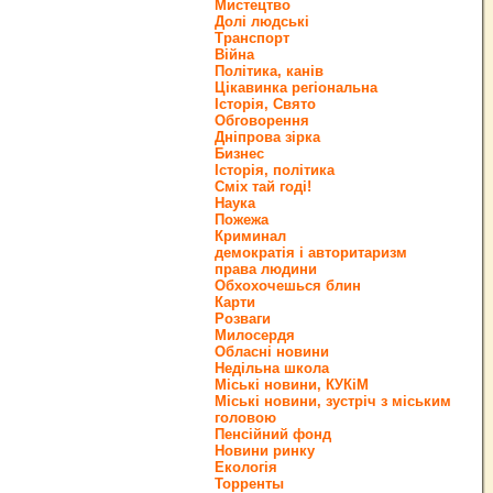
Мистецтво
Долі людські
Транспорт
Війна
Політика, канів
Цікавинка регіональна
Історія, Свято
Обговорення
Дніпрова зірка
Бизнес
Історія, політика
Сміх тай годі!
Наука
Пожежа
Криминал
демократія і авторитаризм
права людини
Обхохочешься блин
Карти
Розваги
Милосердя
Обласні новини
Недільна школа
Міські новини, КУКіМ
Міські новини, зустріч з міським
головою
Пенсійний фонд
Новини ринку
Екологія
Торренты