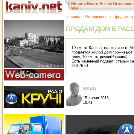
Новини
Блоги
Бізнес
Оголошен
Wi-Fi
Головна
>
Оголошення
>
Продается 
ПРОДАМ ДОМ В РАС
10 км. от Канева, на окраине с. 
продается жилой дом(проживают к
лесу, 100 м. от речки(Россава).
Есть каменный подвал, старый сад
340-76-51
SAVA
15 липня 2015,
10:41