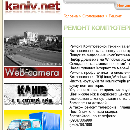
Новин
Головна
>
Оголошення
>
Ремонт
РЕМОНТ КОМП'ЮТЕРНО
Ремонт Комп'ютерної техніки­ та ел
Встановлення та налаштування пр
Пошук та видалення комп’ютерних в
Підбір драйверів на Windows xp/win
Складання та замовлення комп'ютер
Налаштування інтернет та мережі W
Ремонт, профілактика та оновлення
Встановлення ПО(Linux,Windows 7,
Чистка ноутбуків та комп'ютерів (по
шуму вентиляторів.
Усунення різних не приємних звуків.
Ціни нижче ніж в сервісних центрах
Безкоштовна консультація по телеф
Замовлення деталей­.­
А також ремонт телефонів і планш
Постійним клієнтам скидка.­
Звертайтесь по телефону:­
(093)7006999­
(050)7687888­