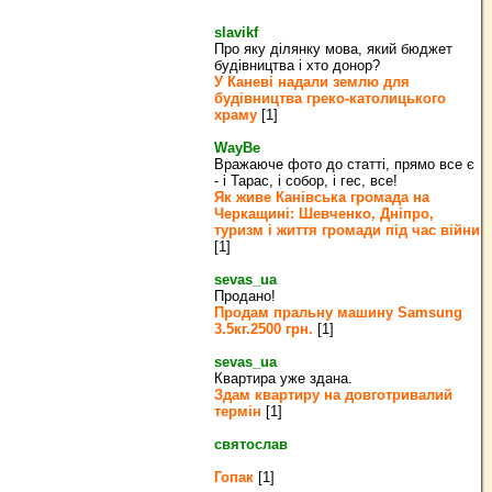
slavikf
Про яку ділянку мова, який бюджет
будівництва і хто донор?
У Каневі надали землю для
будівництва греко‐католицького
храму
[1]
WayBe
Вражаюче фото до статті, прямо все є
- і Тарас, і собор, і гес, все!
Як живе Канівська громада на
Черкащині: Шевченко, Дніпро,
туризм і життя громади під час війни
[1]
sevas_ua
Продано!
Продам пральну машину Samsung
3.5кг.2500 грн.
[1]
sevas_ua
Квартира уже здана.
Здам квартиру на довготривалий
термін
[1]
святослав
Гопак
[1]