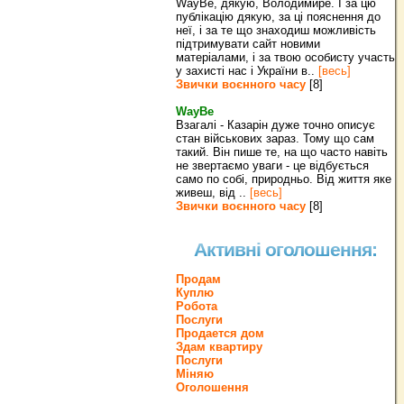
WayBe, дякую, Володимире. І за цю
публікацію дякую, за ці пояснення до
неї, і за те що знаходиш можливість
підтримувати сайт новими
матеріалами, і за твою особисту участь
у захисті нас і України в..
[весь]
Звички воєнного часу
[8]
WayBe
Взагалі - Казарін дуже точно описує
стан військових зараз. Тому що сам
такий. Він пише те, на що часто навіть
не звертаємо уваги - це відбується
само по собі, природньо. Від життя яке
живеш, від ..
[весь]
Звички воєнного часу
[8]
Активні оголошення:
Продам
Куплю
Робота
Послуги
Продается дом
Здам квартиру
Послуги
Міняю
Оголошення