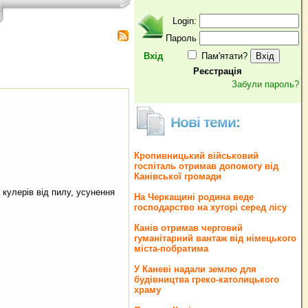
Login:
Пароль
Вхід
Пам'ятати?
Реєстрація
Забули пароль?
Нові теми:
Кропивницький військовий
госпіталь отримав допомогу від
Канівської громади
 кулерів­ від ­пилу, усунення
На Черкащині родина веде
господарство на хуторі серед лісу
Канів отримав черговий
гуманітарний вантаж від німецького
міста-побратима
У Каневі надали землю для
будівництва греко‐католицького
храму