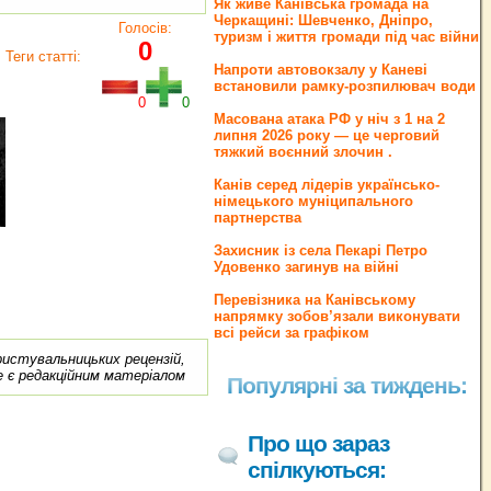
Як живе Канівська громада на
Черкащині: Шевченко, Дніпро,
Голосів:
туризм і життя громади під час війни
0
Теги статті:
Напроти автовокзалу у Каневі
встановили рамку-розпилювач води
0
0
Масована атака РФ у ніч з 1 на 2
липня 2026 року — це черговий
тяжкий воєнний злочин .
Канів серед лідерів українсько-
німецького муніципального
партнерства
Захисник із села Пекарі Петро
Удовенко загинув на війні
Перевізника на Канівському
напрямку зобов’язали виконувати
всі рейси за графіком
ористувальницьких рецензій,
е є редакційним матеріалом
Популярні за тиждень:
Про що зараз
спілкуються: