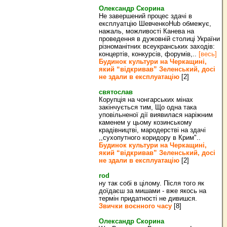
Олександр Скорина
Не завершений процес здачі в
експлуатцію ШевченкоHub обмежує,
нажаль, можливості Канева на
проведення в дужовній столиці України
різноманітних всеукранських заходів:
концертів, конкурсів, форумів,..
[весь]
Будинок культури на Черкащині,
який “відкривав” Зеленський, досі
не здали в експлуатацію
[2]
святослав
Корупція на чонгарських мінах
закінчується тим, Що одна така
уповільненої дії виявилася наріжним
каменем у цьому козинському
крадівництві, мародерстві на здачі
,,сухопутного коридору в Крим"..
Будинок культури на Черкащині,
який “відкривав” Зеленський, досі
не здали в експлуатацію
[2]
rod
ну так собі в цілому. Після того як
доїдаєш за мишами - вже якось на
термін придатності не дивишся.
Звички воєнного часу
[8]
Олександр Скорина