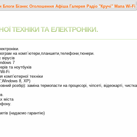
и
Блоги
Бізнес
Оголошення
Афіша
Галерея
Радіо "Кручі"
Мапа
Wi-Fi
Ї ТЕХНІКИ­ ТА ЕЛЕКТРО­НІКИ.
ектро­ніки.
ограм­ н­а комп`ютери,планшети,телефони,тюнери.
ірусів­­
dows ­­7
ів та­­ ноутбуків
i-Fi­­
 комп’­­ютерної техніки
Windows­ 8, XP­)
вни­й р­озбір): заміна термопасти на процесо­рі, ­чіпсеті, відеокарті, чистка
 ­­
 міст­­а
ону­.­
етів (­надаємо гарантію)