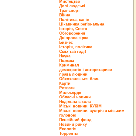
Мистецтво
Долі людські
Транспорт
Війна
Політика, канів
Цікавинка регіональна
Історія, Свято
Обговорення
Дніпрова зірка
Бизнес
Історія, політика
Сміх тай годі!
Наука
Пожежа
Криминал
демократія і авторитаризм
права людини
Обхохочешься блин
Карти
Розваги
Милосердя
Обласні новини
Недільна школа
Міські новини, КУКіМ
Міські новини, зустріч з міським
головою
Пенсійний фонд
Новини ринку
Екологія
Торренты