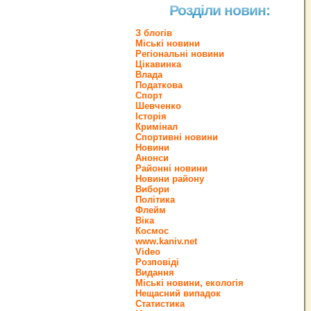
Розділи новин:
З блогів
Міські новини
Регіональні новини
Цікавинка
Влада
Податкова
Спорт
Шевченко
Історія
Кримінал
Спортивні новини
Новини
Анонси
Районні новини
Новини району
Вибори
Політика
Флейм
Віка
Космос
www.kaniv.net
Video
Розповіді
Видання
Міські новини, екологія
Нещасний випадок
Статистика