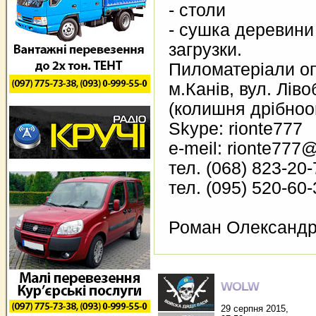
- столи
- сушка деревини 
загрузки.
Пиломатеріали опт
м.Канів, вул. Лів
(колишня дрібноо
Skype: rionte777
e-meil: rionte777@
тел. (068) 823-20-
тел. (095) 520-60-
Роман Олександ
WOLW
29 серпня 2015,