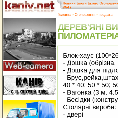
Новини
Блоги
Бізнес
Оголошен
Wi-Fi
Головна
>
Оголошення
>
продажа
ДЕРЕВ'ЯНІ В
ПИЛОМАТЕРІ
Блок-хаус (100*26
- Дошка (обрізна,
- Дошка для підл
- Брус,рейка,штахе
40 * 40; 50 * 50; 5
- Вагонка (3 м, 4,5
- Бесідки (констру
Столярні вироби:
- двері