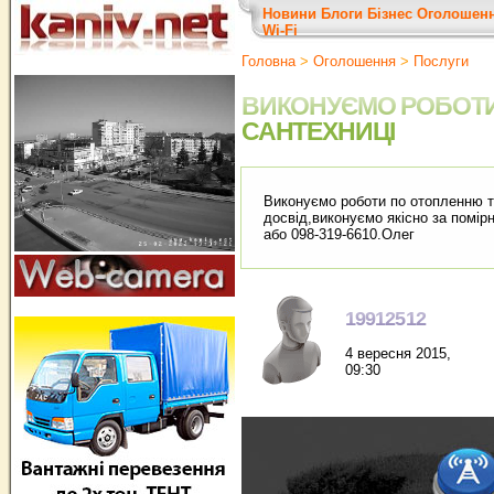
Новини
Блоги
Бізнес
Оголошен
Wi-Fi
Головна
>
Оголошення
>
Послуги
ВИКОНУЄМО РОБОТИ
САНТЕХНИЦІ
Виконуємо роботи по отопленню т
досвід,виконуємо якісно за помірн
або 098-319-6610.Олег
19912512
4 вересня 2015,
09:30