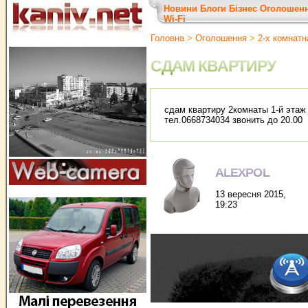
Новини
Блоги
Бізнес
Оголошен
Wi-Fi
Головна
>
Оголошення
>
2-х комнатн
СДАМ КВАРТИРУ
сдам квартиру 2комнаты 1-й этаж
тел.0668734034 звонить до 20.00
ALEXPOL
13 вересня 2015,
19:23