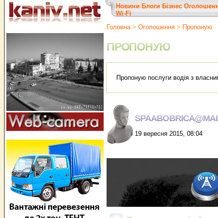
Новини
Блоги
Бізнес
Оголошен
Wi-Fi
Головна
>
Оголошення
>
Пропоную
ПРОПОНУЮ
Пропоную послуги водiя з власним
SPAABOBRICA@MAI
19 вересня 2015, 08:04