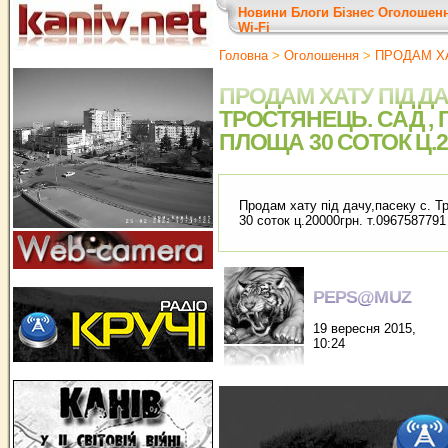
Новини
Блоги
Бізнес
Оголошен
Wi-Fi
Головна
>
Оголошення
>
ПРОДАМ Х
ПРОДАМ ХАТУ ПІД ДА
ТРОСТЯНЕЦЬ. САД ,
ПЛОЩА 30 СОТОК Ц.20
Продам хату під дачу,пасеку с. Т
30 соток ц.20000грн. т.0967587791
PEPS@MUZ
19 вересня 2015,
10:24