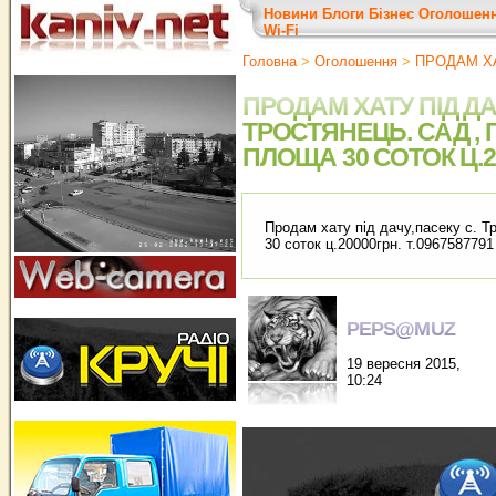
Новини
Блоги
Бізнес
Оголошен
Wi-Fi
Головна
>
Оголошення
>
ПРОДАМ Х
ПРОДАМ ХАТУ ПІД ДА
ТРОСТЯНЕЦЬ. САД ,
ПЛОЩА 30 СОТОК Ц.20
Продам хату під дачу,пасеку с. Т
30 соток ц.20000грн. т.0967587791
PEPS@MUZ
19 вересня 2015,
10:24