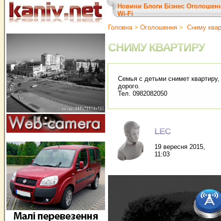
Новини
Блоги
Бізнес
Оголошен
Wi-Fi
Головна
>
Оголошення
>
Сниму квар
СНИМУ КВАРТИРУ
Семья с детьми снимет квартиру,
дорого.
Тел. 0982082050
LEC
19 вересня 2015,
11:03