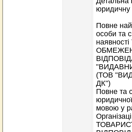
Детальна 
юридичну
Повне на
особи та с
наявност
ОБМЕЖЕ
ВІДПОВІ
"ВИДАВНИ
(ТОВ "ВИ
ДК")
Повне та 
юридичної
мовою у ра
Організац
ТОВАРИС