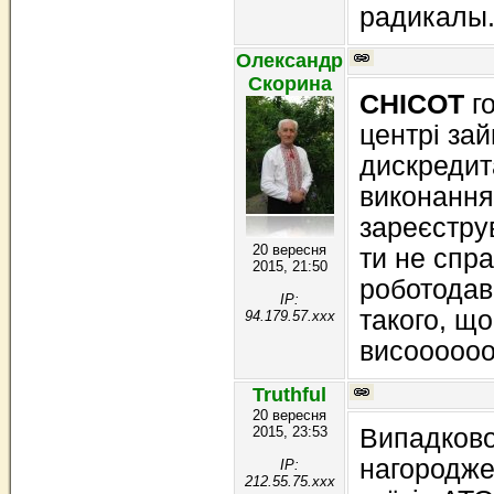
радикалы
Олександр
Скорина
CHICOT
го
центрі зай
дискредит
виконання 
зареєстру
20 вересня
ти не спр
2015, 21:50
роботодаве
IP:
такого, щ
94.179.57.xxx
висооооооо
Truthful
20 вересня
2015, 23:53
Випадково
нагородже
IP:
212.55.75.xxx