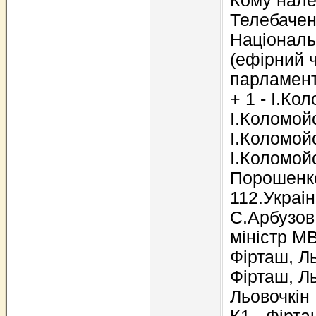
Кому нале
Телебаче
Національ
(ефірний 
парламентс
+ 1 - І.Ко
І.Коломой
І.Коломой
І.Коломойс
Порошенко
112.Украін
С.Арбузов 
міністр М
Фірташ, Ль
Фірташ, Ль
Льовочкін