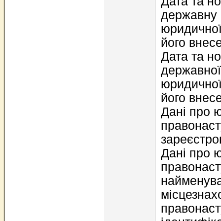
Дата та н
державну 
юридичної
його внес
Дата та н
державної
юридичної
його внес
Дані про 
правонаст
зареєстро
Дані про 
правонаст
найменува
місцезнах
правонасту