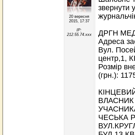
звернути 
журнальчі
20 вересня
2015, 17:37
IP:
ДРГН МЕД
212.55.74.xxx
Адреса зас
Вул. Посе
центр,1, 
Розмір вн
(грн.): 117
КІНЦЕВИ
ВЛАСНИК
УЧАСНИКА
ЧЕСЬКА Р
ВУЛ.КРУ
БУД.13 КВ