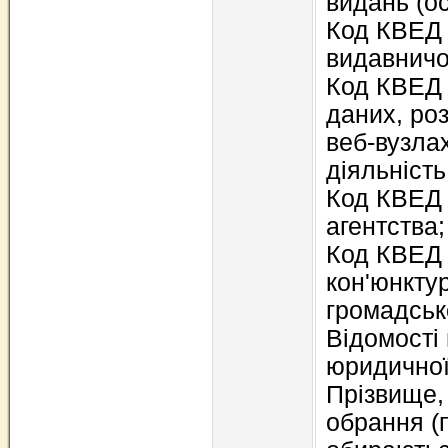
видань (о
Код КВЕД 
видавничої
Код КВЕД 
даних, ро
веб-вузлах
діяльність
Код КВЕД 
агентства;
Код КВЕД 
кон'юнкту
громадськ
Відомості
юридичної
Прізвище, 
обрання (п