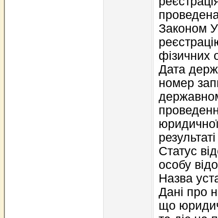
реєстраці
проведена
Законом У
реєстраці
фізичних о
Дата держа
номер зап
державном
проведенн
юридичної
результат
Статус ві
особу від
Назва уст
Дані про н
що юридич