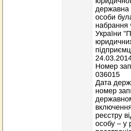
юридичної 
державна 
особи бул
набрання 
України "
юридичних
підприємці
24.03.201
Номер зап
036015
Дата держа
номер зап
державном
включення
реєстру в
особу – у 