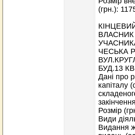
Розмір вн
(грн.): 117
КІНЦЕВИ
ВЛАСНИК
УЧАСНИКА
ЧЕСЬКА Р
ВУЛ.КРУ
БУД.13 КВ
Дані про р
капіталу (
складеного
закінченн
Розмір (гр
Види діял
Видання ж