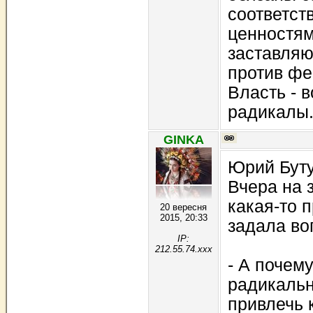
соответст
ценностям
заставляю
против фе
Власть - 
радикалы.
GINKA
Юрий Бут
Вчера на 
какая-то 
20 вересня
2015, 20:33
задала во
IP:
212.55.74.xxx
- А почем
радикаль
привлечь 