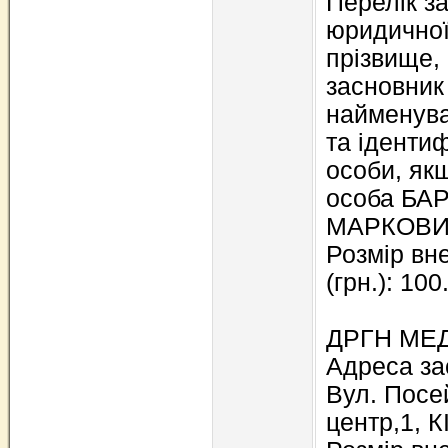
Перелік за
юридичної
прізвище, 
засновник
найменува
та іденти
особи, як
особа БА
МАРКОВ
Розмір вн
(грн.): 100
ДРГН МЕД
Адреса зас
Вул. Посе
центр,1, 