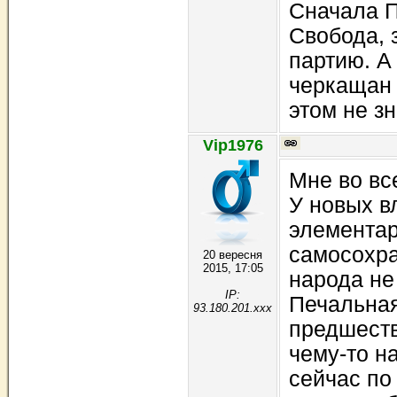
Сначала П
Свобода, 
партию. А
черкащан 
этом не зн
Vip1976
Мне во вс
У новых в
элементар
самосохра
20 вересня
2015, 17:05
народа не
IP:
Печальная
93.180.201.xxx
предшест
чему-то н
сейчас по