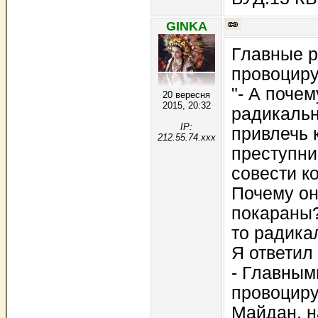
GINKA
Главные р
провоциру
"- А почем
20 вересня
2015, 20:32
радикаль
IP:
привлечь 
212.55.74.xxx
преступни
совести к
Почему он
покараны? 
то радика
Я ответил
- Главным
провоциру
Майдан, н