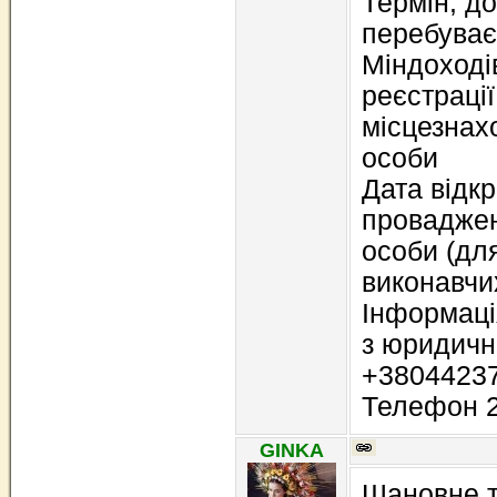
Термін, д
перебуває 
Міндоході
реєстрації
місцезнах
особи
Дата відк
провадже
особи (дл
виконавчи
Інформаці
з юридичн
+3804423
Телефон 2
GINKA
Шановне 