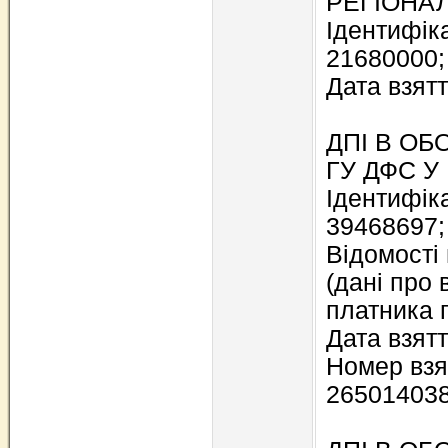
РЕГІОНАЛ
Ідентифіка
21680000;
Дата взятт
ДПI В О
ГУ ДФС У 
Ідентифіка
39468697;
Відомості
(дані про 
платника п
Дата взятт
Номер взят
26501403