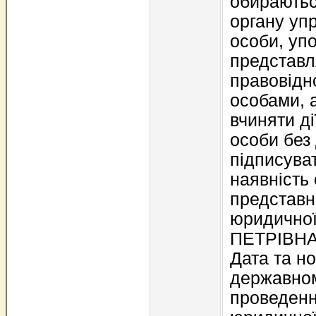
обираютьс
органу уп
особи, уп
представл
правовідн
особами, а
вчиняти ді
особи без 
підписуват
наявність
представни
юридично
ПЕТРІВНА 
Дата та н
державном
проведенн