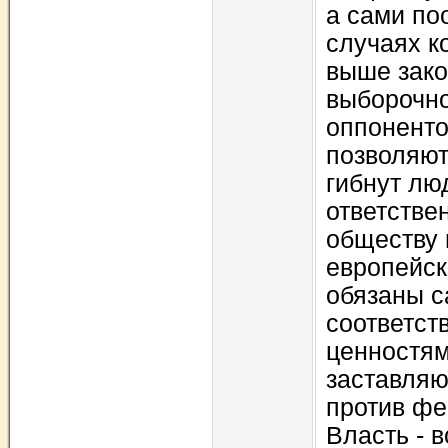
а сами по
случаях к
выше зако
выборочно
оппоненто
позволяют 
гибнут лю
ответстве
обществу 
европейск
обязаны с
соответст
ценностям
заставляю
против фе
Власть - 