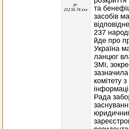
розкриття 
IP:
та бенефіц
212.55.74.xxx
засобів ма
відповідн
237 народ
йде про п
Україна м
ланцюг вла
ЗМІ, зокре
зазначила
комітету з
інформаці
Рада забо
заснуванн
юридичним
зареєстро