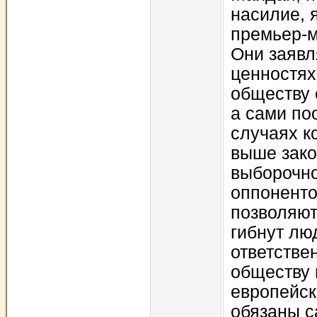
насилие, 
премьер-м
Они заявл
ценностях
обществу 
а сами по
случаях к
выше зако
выборочно
оппоненто
позволяют 
гибнут лю
ответстве
обществу 
европейск
обязаны с