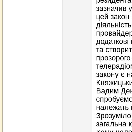
резидента
зазначив у
цей закон
діяльність
провайдер
додаткові 
та створи
прозорого
телерадіо
закону є 
Княжицьки
Вадим Ден
спробуємо
належать 
Зрозуміло,
загальна 