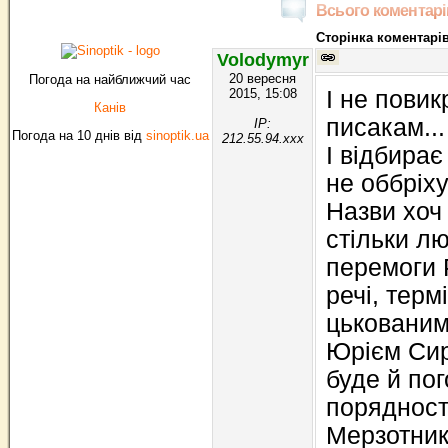
Всього коментарів
Сторінка коментарів
Volodymyr
20 вересня
Погода на найближчий час
2015, 15:08
І не повик
Канів
писакам...
IP:
Погода на 10 днів від
sinoptik.ua
212.55.94.xxx
І відбирає 
не оббріху
Назви хоч 
стільки л
перемоги Р
речі, тер
цькованим
Юрієм Сир
буде й по
порядності
Мерзотники