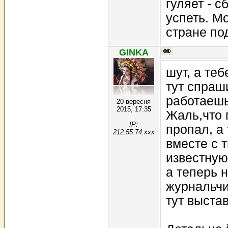
гуляет - 
успеть. Мо
стране под
GINKA
шут, а теб
тут спраши
работаешь
20 вересня
2015, 17:35
Жаль,что 
IP:
пропал, а
212.55.74.xxx
вместе с 
известную 
а теперь 
журнальчи
тут выста