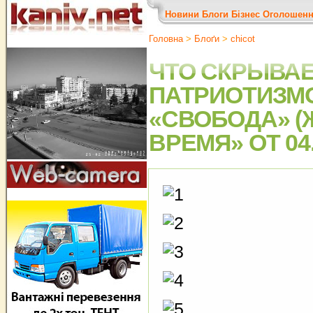
Новини
Блоги
Бізнес
Оголошен
Головна
>
Блоґи
>
chicot
ЧТО СКРЫВАЕ
ПАТРИОТИЗМ
«СВОБОДА» (
ВРЕМЯ» ОТ 04.