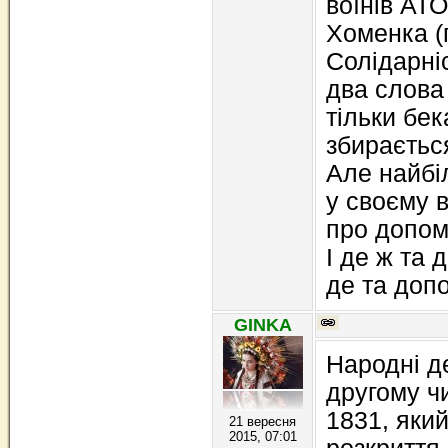
воїнів АТ
Хоменка (г
Солідарніс
два слова 
тільки бек
збираєтьс
Але найбі
у своєму в
про допом
І де ж та 
де та допо
GINKA
Народні д
другому чи
1831, яки
21 вересня
2015, 07:01