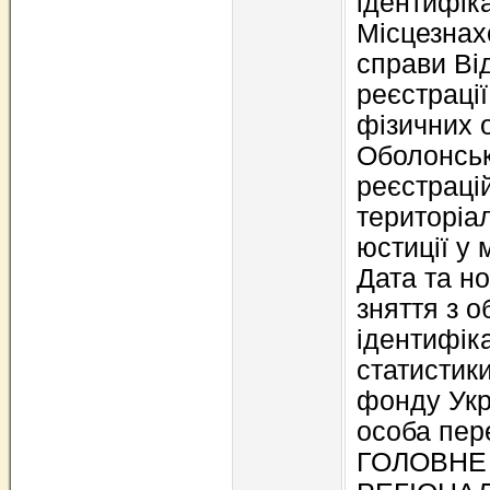
ідентифіка
Місцезнах
справи Ві
реєстраці
фізичних о
Оболонськ
реєстраці
територіа
юстиції у м
Дата та н
зняття з о
ідентифіка
статистики
фонду Укр
особа пер
ГОЛОВНЕ