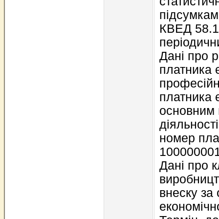
статистичн
підсумками
КВЕД 58.1
періодичн
Дані про 
платника 
професійн
платника 
основним 
діяльност
номер пла
100000001
Дані про 
виробницт
внеску за
економічно