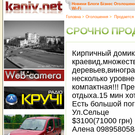
Новини
Блоги
Бізнес
Оголошен
Wi-Fi
Головна
>
Оголошення
>
Продается 
СРОЧНО ПРОД
Кирпичный доми
краевид,множест
деревьев,виногра
несколько уровне
компактная!!! Пр
отдыха.15 мин хо
Есть большой пог
Ул.Сельце
$3100(71000 грн)
Алена 098958058