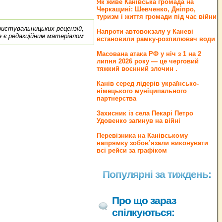
Як живе Канівська громада на
Черкащині: Шевченко, Дніпро,
туризм і життя громади під час війни
ористувальницьких рецензій,
Напроти автовокзалу у Каневі
е є редакційним матеріалом
встановили рамку-розпилювач води
Масована атака РФ у ніч з 1 на 2
липня 2026 року — це черговий
тяжкий воєнний злочин .
Канів серед лідерів українсько-
німецького муніципального
партнерства
Захисник із села Пекарі Петро
Удовенко загинув на війні
Перевізника на Канівському
напрямку зобов’язали виконувати
всі рейси за графіком
Популярні за тиждень:
Про що зараз
спілкуються: