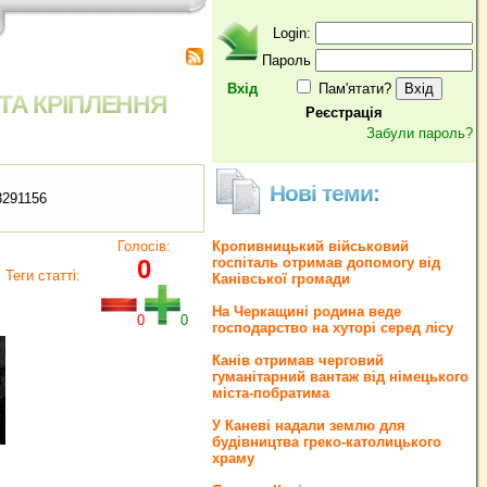
Login:
Пароль
Вхід
Пам'ятати?
 ТА КРІПЛЕННЯ
Реєстрація
Забули пароль?
Нові теми:
3291156
Голосів:
Кропивницький військовий
0
госпіталь отримав допомогу від
Теги статті:
Канівської громади
На Черкащині родина веде
0
0
господарство на хуторі серед лісу
Канів отримав черговий
гуманітарний вантаж від німецького
міста-побратима
У Каневі надали землю для
будівництва греко‐католицького
храму