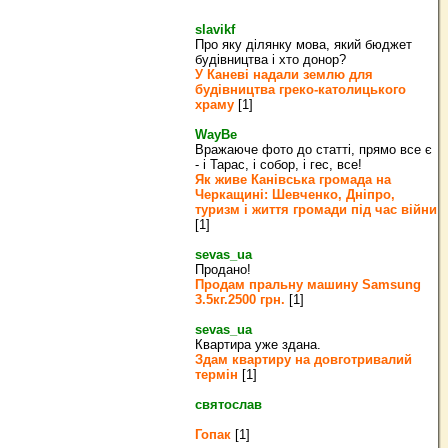
slavikf
Про яку ділянку мова, який бюджет
будівництва і хто донор?
У Каневі надали землю для
будівництва греко‐католицького
храму
[1]
WayBe
Вражаюче фото до статті, прямо все є
- і Тарас, і собор, і гес, все!
Як живе Канівська громада на
Черкащині: Шевченко, Дніпро,
туризм і життя громади під час війни
[1]
sevas_ua
Продано!
Продам пральну машину Samsung
3.5кг.2500 грн.
[1]
sevas_ua
Квартира уже здана.
Здам квартиру на довготривалий
термін
[1]
святослав
Гопак
[1]