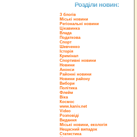
Розділи новин:
З блогів
Міські новини
Регіональні новини
Цікавинка
Влада
Податкова
Спорт
Шевченко
Історія
Кримінал
Спортивні новини
Новини
Анонси
Районні новини
Новини району
Вибори
Політика
Флейм
Віка
Космос
www.kaniv.net
Video
Розповіді
Видання
Міські новини, екологія
Нещасний випадок
Статистика