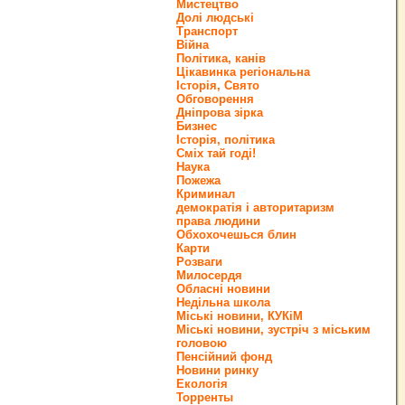
Мистецтво
Долі людські
Транспорт
Війна
Політика, канів
Цікавинка регіональна
Історія, Свято
Обговорення
Дніпрова зірка
Бизнес
Історія, політика
Сміх тай годі!
Наука
Пожежа
Криминал
демократія і авторитаризм
права людини
Обхохочешься блин
Карти
Розваги
Милосердя
Обласні новини
Недільна школа
Міські новини, КУКіМ
Міські новини, зустріч з міським
головою
Пенсійний фонд
Новини ринку
Екологія
Торренты