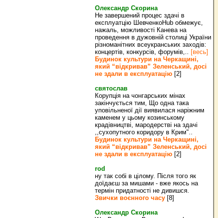
Олександр Скорина
Не завершений процес здачі в
експлуатцію ШевченкоHub обмежує,
нажаль, можливості Канева на
проведення в дужовній столиці України
різноманітних всеукранських заходів:
концертів, конкурсів, форумів,..
[весь]
Будинок культури на Черкащині,
який “відкривав” Зеленський, досі
не здали в експлуатацію
[2]
святослав
Корупція на чонгарських мінах
закінчується тим, Що одна така
уповільненої дії виявилася наріжним
каменем у цьому козинському
крадівництві, мародерстві на здачі
,,сухопутного коридору в Крим"..
Будинок культури на Черкащині,
який “відкривав” Зеленський, досі
не здали в експлуатацію
[2]
rod
ну так собі в цілому. Після того як
доїдаєш за мишами - вже якось на
термін придатності не дивишся.
Звички воєнного часу
[8]
Олександр Скорина