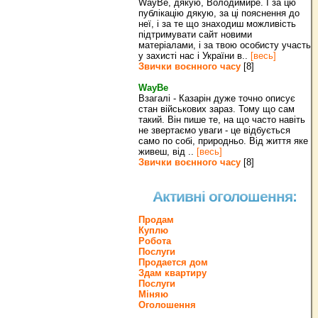
WayBe, дякую, Володимире. І за цю
публікацію дякую, за ці пояснення до
неї, і за те що знаходиш можливість
підтримувати сайт новими
матеріалами, і за твою особисту участь
у захисті нас і України в..
[весь]
Звички воєнного часу
[8]
WayBe
Взагалі - Казарін дуже точно описує
стан військових зараз. Тому що сам
такий. Він пише те, на що часто навіть
не звертаємо уваги - це відбується
само по собі, природньо. Від життя яке
живеш, від ..
[весь]
Звички воєнного часу
[8]
Активні оголошення:
Продам
Куплю
Робота
Послуги
Продается дом
Здам квартиру
Послуги
Міняю
Оголошення