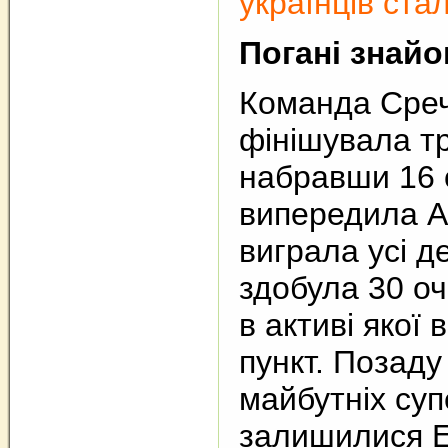
українців ста
Погані знайо
Команда Среч
фінішувала тр
набравши 16 
випередила Ан
виграла усі де
здобула 30 оч
в активі якої 
пункт. Позад
майбутніх суп
залишилися Е