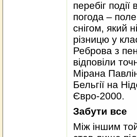
перебіг події
погода – пол
снігом, який 
різницю у клас
Реброва з пен
відповіли то
Мірана Павлін
Бельгії на Ні
Євро-2000.
Забути все
Між іншим то