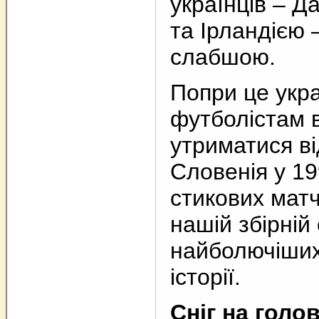
українців – Д
та Ірландією 
слабшою.
Попри це укр
футболістам 
утриматися ві
Словенія у 19
стикових мат
нашій збірній
найболючіших 
історії.
Сніг на голо