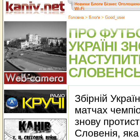
Новини
Блоги
Бізнес
Оголошен
Wi-Fi
Головна
>
Блоґи
>
Good_user
ПРО ФУТБО
УКРАЇНІ З
НАСТУПИТ
СЛОВЕНСЬК
Збірній Украї
матчах чемпі
знову протис
Словенія, як