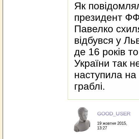
Як повідомля
президент ФФ
Павелко схил
відбувся у Льв
де 16 років т
України так н
наступила на 
граблі.
GOOD_USER
19 жовтня 2015,
13:27