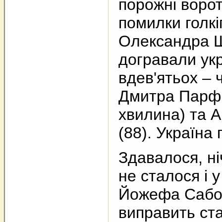
порожні ворот
помилки голк
Олександра Ш
догравали укр
вдев'ятьох – 
Дмитра Парф
хвилина) та А
(88). Україна 
Здавалося, ні
не сталося і 
Йожефа Сабо
виправить ст