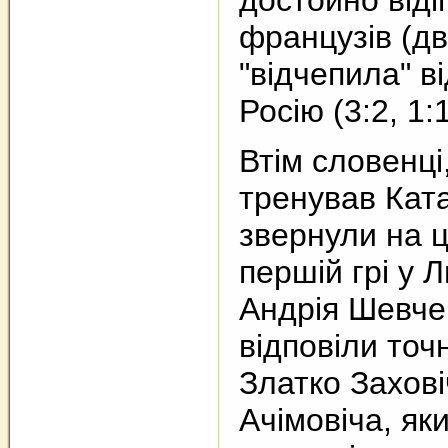
достойно від
французів (дві
"відчепила" в
Росію (3:2, 1:1
Втім словенці,
тренував Кат
звернули на ц
першій грі у 
Андрія Шевче
відповіли то
Златко Захові
Ачімовіча, як