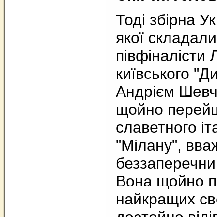
Тоді збірна У
якої складали
півфіналісти Л
київського "Ди
Андрієм Шевч
щойно перей
славетного іт
"Мілану", вв
беззаперечни
Вона щойно п
найкращих сво