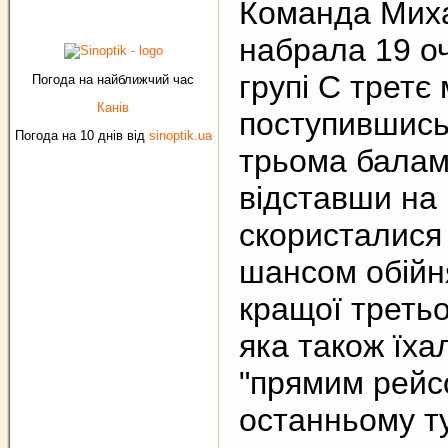
Команда Мих
набрала 19 оч
групі С третє 
Погода на найближчий час
Канів
поступившись
Погода на 10 днів від
sinoptik.ua
трьома балами
відставши на 
скористалися 
шансом обійн
кращої третьо
яка також їха
"прямим рейс
останньому ту