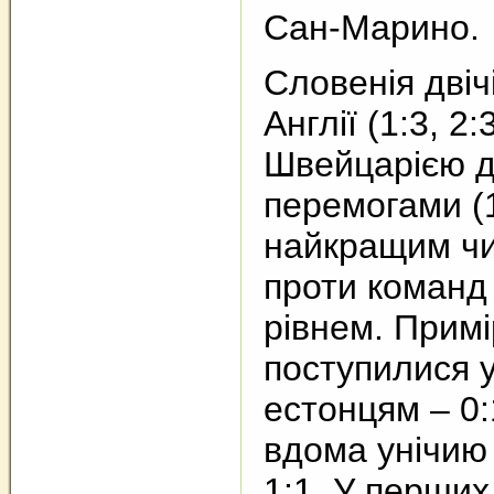
Сан-Марино.
Словенія двіч
Англії (1:3, 2
Швейцарією 
перемогами (1
найкращим ч
проти команд
рівнем. Примі
поступилися у
естонцям – 0:
вдома унічию
1:1. У перших