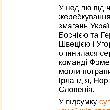
У неділю під 
жеребкування 
змагань Украї
Боснією та Г
Швецією і Уг
опинилася сер
команді Фоме
могли потрапи
Ірландія, Нор
Словенія.
У підсумку
су