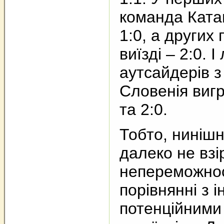
команда Ката
1:0, а других
виїзді – 2:0. 
аутсайдерів 
Словенія вигр
та 2:0.
Тобто, ниніш
далеко не взі
непереможнос
порівнянні з 
потенційними