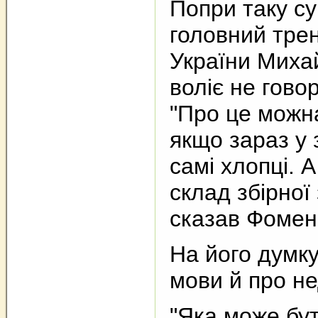
Попри таку су
головний трен
України Миха
воліє не гово
"Про це можна
якщо зараз у з
самі хлопці. 
склад збірної 
сказав Фомен
На його думк
мови й про не
"Яка може бут