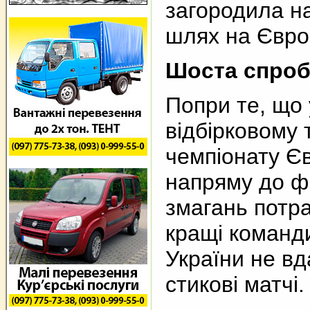
загородила н
шлях на Євро
Шоста спроб
Попри те, що
відбірковому 
чемпіонату Є
напряму до ф
змагань потра
кращі команди
України не в
стикові матчі.