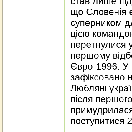
став лише пі
що Словенія 
суперником дл
цією командою
перетнулися 
першому відбо
Євро-1996. У 
зафіксовано н
Любляні украї
після першого
примудрилася
поступитися 2