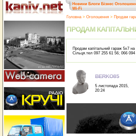
Новини
Блоги
Бізнес
Оголошен
Wi-Fi
Головна
>
Оголошення
>
Продам гар
ПРОДАМ КАПІТАЛЬН
Продам капітальний гараж 5х7 на 
Сільця.тел 097 255 61 56; 066 094
BERKO85
5 листопада 2015,
20:24