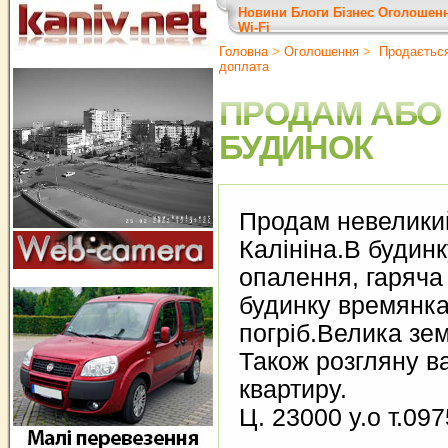
Новини
Блоги
Бізнес
Оголошен
Wi-Fi
Головна
>
Оголошення
>
Продається 
доплата
ПРОДАМ АБО
БУДИНОК
Продам невеликий
Калініна.В будинк
опалення, гаряча
будинку времянка
погріб.Велика зе
Також розгляну в
квартиру.
Ц. 23000 у.о т.0