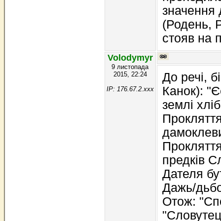
значення 
(Родень, Р
стояв на п
Volodymyr
9 листопада
2015, 22:24
До речі, б
Канок): "
IP: 176.67.2.xxx
землі хлі
Прокляття
дамоклеви
Прокляття
предків Сл
Дателя бу
Дажь/дьбож
Отож: "Сп
"Словутець