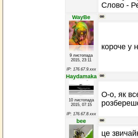
Слово - Р
WayBe
короче у 
9 листопада
2015, 23:11
IP: 176.67.9.xxx
Haydamaka
О-о, як в
10 листопада
розбереш
2015, 07:15
IP: 176.67.8.xxx
bee
це звичай