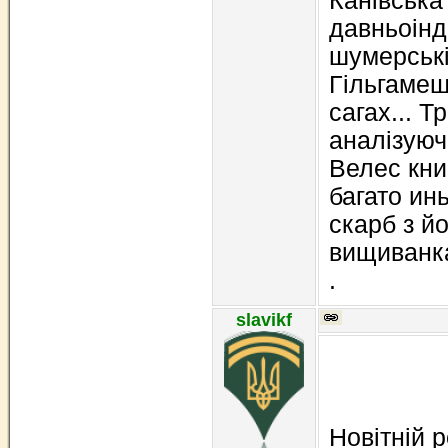
Канівська 
давньоінді
шумерські
Гільгамеш
сагах... 
аналізуючи
Велес книг
багато ин
скарб з й
вищиванка
.
slavikf
Новітній 