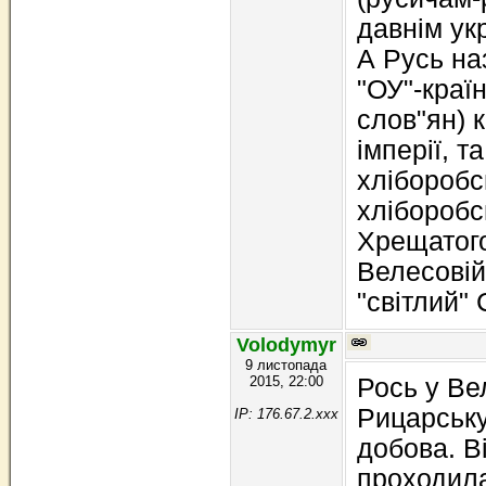
давнім ук
А Русь на
"ОУ"-краї
слов"ян) к
імперії, т
хліборобс
хліборобс
Хрещатого
Велесовій
"світлий" 
Volodymyr
9 листопада
2015, 22:00
Рось у Ве
Рицарську 
IP: 176.67.2.xxx
добова. Ві
проходила