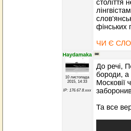
століття 
лінгвістам
слов'янсь
фінських г
ЧИ Є СЛ
Haydamaka
До речі, П
бороди, а
10 листопада
Московії ч
2015, 14:33
заборонив
IP: 176.67.8.xxx
Та все вер