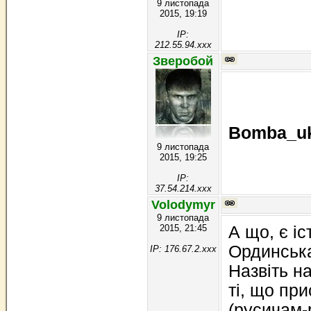
9 листопада
2015, 19:19
IP:
212.55.94.xxx
Зверобой
Bomba_u
9 листопада
2015, 19:25
IP:
37.54.214.xxx
Volodymyr
9 листопада
2015, 21:45
А що, є іс
Ординська 
IP: 176.67.2.xxx
Назвіть на
ті, що пр
(русичам-