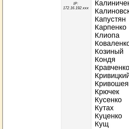
Калиниче
IP:
172.16.192.xxx
Калиновс
Капустян
Карпенко
Клиопа
Коваленк
Козиный
Кондя
Кравченк
Кривицки
Кривошея
Крючек
Кусенко
Кутах
Куценко
Кущ