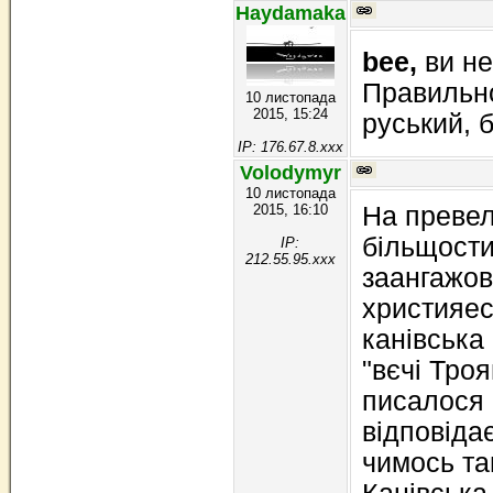
Haydamaka
bee,
ви не
Правильно
10 листопада
2015, 15:24
руський, б
IP: 176.67.8.xxx
Volodymyr
10 листопада
2015, 16:10
На превел
більщости
IP:
212.55.95.xxx
заангажова
християес
канівська 
"вєчі Троя
писалося 
відповідає
чимось та