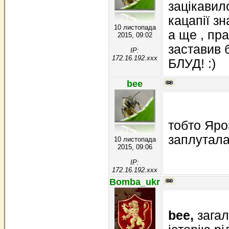
зацікавил
кацапії з
10 листопада
а ще , пр
2015, 09:02
заставив 
IP:
172.16.192.xxx
БЛУД! :)
bee
тобто Яро
заплутала
10 листопада
2015, 09:06
IP:
172.16.192.xxx
Bomba_ukr
bee,
зага