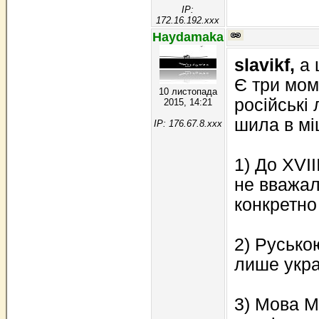
IP:
172.16.192.xxx
Haydamaka
slavikf,
а 
Є три мом
10 листопада
російські 
2015, 14:21
шила в мі
IP: 176.67.8.xxx
1) До XVII
не вважал
конкретно
2) Русько
лише укра
3) Мова М