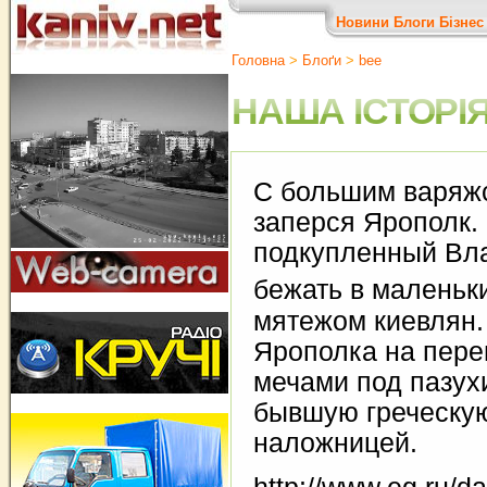
Новини
Блоги
Бізнес
Головна
>
Блоґи
>
bee
НАША ІСТОРІЯ
C большим варяжс
заперся Ярополк.
подкупленный Вл
бежать в маленьк
мятежом киевлян.
Ярополка на перег
мечами под пазух
бывшую греческу
наложницей.