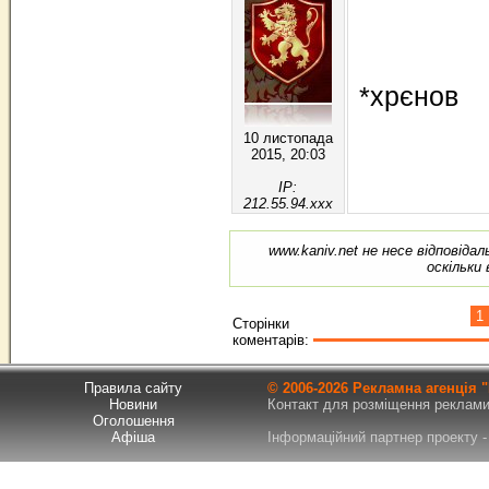
*хрєнов
10 листопада
2015, 20:03
IP:
212.55.94.xxx
www.kaniv.net не несе відповіда
оскільки
1
Сторінки
коментарів:
Правила сайту
© 2006-
2026 Рекламна агенція
Новини
Контакт для розміщення реклами т
Оголошення
Афіша
Інформаційний партнер проекту - 