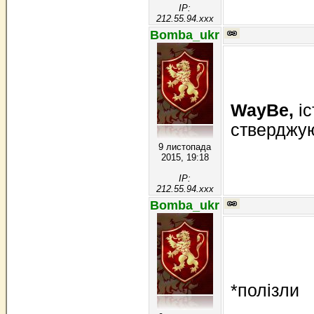
IP:
212.55.94.xxx
Bomba_ukr
WayBe,
і
стверджую
9 листопада
2015, 19:18
IP:
212.55.94.xxx
Bomba_ukr
*полізли