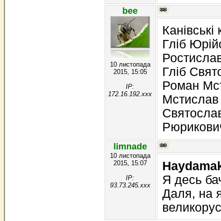
bee
Канівські 
Гліб Юрій
Ростисла
10 листопада
Гліб Свят
2015, 15:05
Роман Мс
IP:
172.16.192.xxx
Мстислав
Святослав
Рюрикови
limnade
10 листопада
2015, 15:07
Haydamak
Я десь ба
IP:
93.73.245.xxx
Даля, на 
великорус