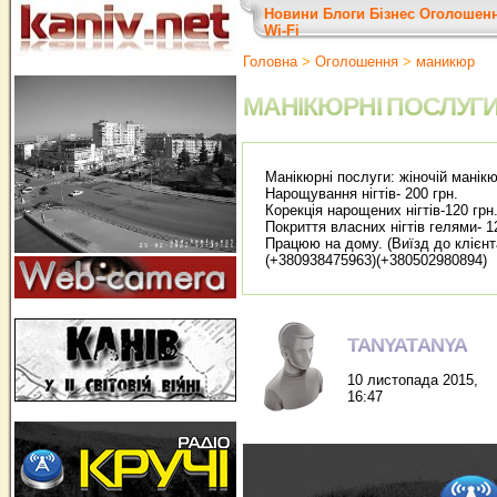
Новини
Блоги
Бізнес
Оголошен
Wi-Fi
Головна
>
Оголошення
>
маникюр
МАНІКЮРНІ ПОСЛУГ
Манікюрні послуги: жіночій манікю
Нарощування нігтів- 200 грн.
Корекція нарощених нігтів-120 грн
Покриття власних нігтів гелями- 1
Працюю на дому. (Виїзд до клієнта
(+380938475963)(+380502980894)
TANYATANYA
10 листопада 2015,
16:47