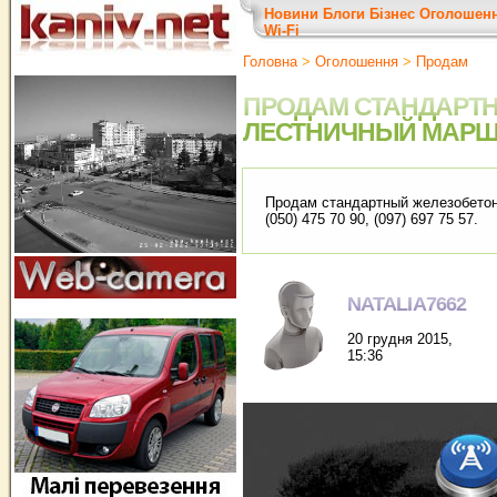
Новини
Блоги
Бізнес
Оголошен
Wi-Fi
Головна
>
Оголошення
>
Продам
ПРОДАМ СТАНДАРТ
ЛЕСТНИЧНЫЙ МАРШ 
Продам стандартный железобетон
(050) 475 70 90, (097) 697 75 57.
NATALIA7662
20 грудня 2015,
15:36