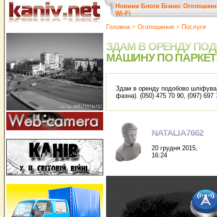
Новини
Блоги
Бізнес
Оголошен
Wi-Fi
Головна
>
Оголошення
>
Послуги
ЗДАМ В ОРЕНДУ ПО
МАШИНУ ПО ПАРКЕТ
Здам в оренду подобово шліфувал
фазна). (050) 475 70 90, (097) 697 
NATALIA7662
20 грудня 2015,
16:24