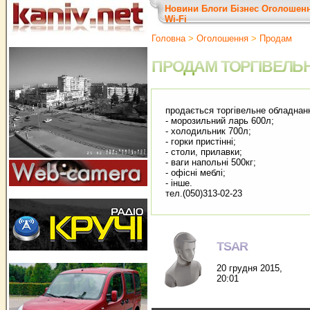
Новини
Блоги
Бізнес
Оголошен
Wi-Fi
Головна
>
Оголошення
>
Продам
ПРОДАМ ТОРГІВЕЛЬ
продається торгівельне обладнанн
- морозильний ларь 600л;
- холодильник 700л;
- горки пристінні;
- столи, прилавки;
- ваги напольні 500кг;
- офісні меблі;
- інше.
тел.(050)313-02-23
TSAR
20 грудня 2015,
20:01