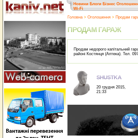
Новини
Блоги
Бізнес
Оголошен
Wi-Fi
Головна
>
Оголошення
>
Продам гар
ПРОДАМ ГАРАЖ
Продам недорого капітальний гар
районі Костянця (Аптека). Тел. 09
SHUSTKA
20 грудня 2015,
21:33