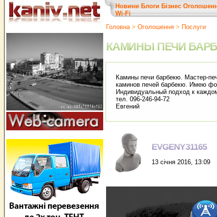
Новини
Блоги
Бізнес
Оголошен
Wi-Fi
Головна
>
Оголошення
>
Послуги
КАМИНЫ ПЕЧИ БАР
Камины печи барбекю. Мастер-печ
каминов печей барбекю. Имею фо
Индивидуальный подход к каждо
тел. 096-246-94-72
Евгений
EVGENY31165
13 січня 2016, 13:09