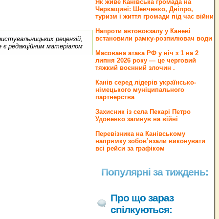
Як живе Канівська громада на
Черкащині: Шевченко, Дніпро,
туризм і життя громади під час війни
Напроти автовокзалу у Каневі
встановили рамку-розпилювач води
ористувальницьких рецензій,
е є редакційним матеріалом
Масована атака РФ у ніч з 1 на 2
липня 2026 року — це черговий
тяжкий воєнний злочин .
Канів серед лідерів українсько-
німецького муніципального
партнерства
Захисник із села Пекарі Петро
Удовенко загинув на війні
Перевізника на Канівському
напрямку зобов’язали виконувати
всі рейси за графіком
Популярні за тиждень:
Про що зараз
спілкуються: