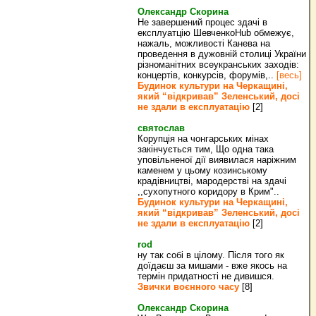
Олександр Скорина
Не завершений процес здачі в
експлуатцію ШевченкоHub обмежує,
нажаль, можливості Канева на
проведення в дужовній столиці України
різноманітних всеукранських заходів:
концертів, конкурсів, форумів,..
[весь]
Будинок культури на Черкащині,
який “відкривав” Зеленський, досі
не здали в експлуатацію
[2]
святослав
Корупція на чонгарських мінах
закінчується тим, Що одна така
уповільненої дії виявилася наріжним
каменем у цьому козинському
крадівництві, мародерстві на здачі
,,сухопутного коридору в Крим"..
Будинок культури на Черкащині,
який “відкривав” Зеленський, досі
не здали в експлуатацію
[2]
rod
ну так собі в цілому. Після того як
доїдаєш за мишами - вже якось на
термін придатності не дивишся.
Звички воєнного часу
[8]
Олександр Скорина