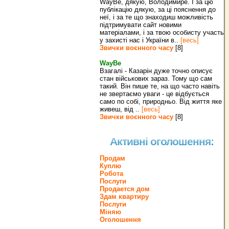
WayBe, дякую, Володимире. І за цю
публікацію дякую, за ці пояснення до
неї, і за те що знаходиш можливість
підтримувати сайт новими
матеріалами, і за твою особисту участь
у захисті нас і України в..
[весь]
Звички воєнного часу
[8]
WayBe
Взагалі - Казарін дуже точно описує
стан військових зараз. Тому що сам
такий. Він пише те, на що часто навіть
не звертаємо уваги - це відбується
само по собі, природньо. Від життя яке
живеш, від ..
[весь]
Звички воєнного часу
[8]
Активні оголошення:
Продам
Куплю
Робота
Послуги
Продается дом
Здам квартиру
Послуги
Міняю
Оголошення