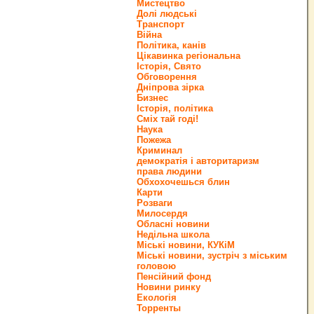
Мистецтво
Долі людські
Транспорт
Війна
Політика, канів
Цікавинка регіональна
Історія, Свято
Обговорення
Дніпрова зірка
Бизнес
Історія, політика
Сміх тай годі!
Наука
Пожежа
Криминал
демократія і авторитаризм
права людини
Обхохочешься блин
Карти
Розваги
Милосердя
Обласні новини
Недільна школа
Міські новини, КУКіМ
Міські новини, зустріч з міським
головою
Пенсійний фонд
Новини ринку
Екологія
Торренты