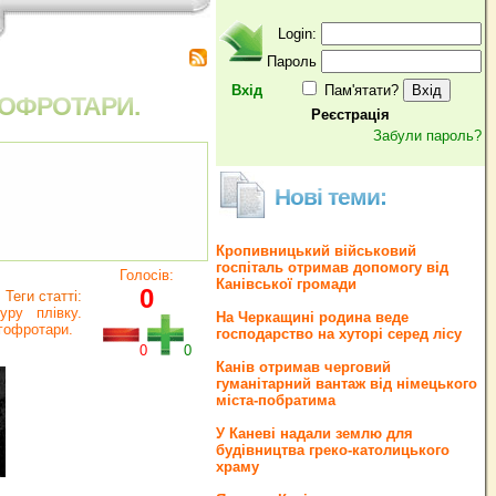
Login:
Пароль
Вхід
Пам'ятати?
ГОФРОТАРИ.
Реєстрація
Забули пароль?
Нові теми:
Кропивницький військовий
госпіталь отримав допомогу від
Голосів:
Канівської громади
0
Теги статті:
уру
плівку.
На Черкащині родина веде
гофротари.
господарство на хуторі серед лісу
0
0
Канів отримав черговий
гуманітарний вантаж від німецького
міста-побратима
У Каневі надали землю для
будівництва греко‐католицького
храму