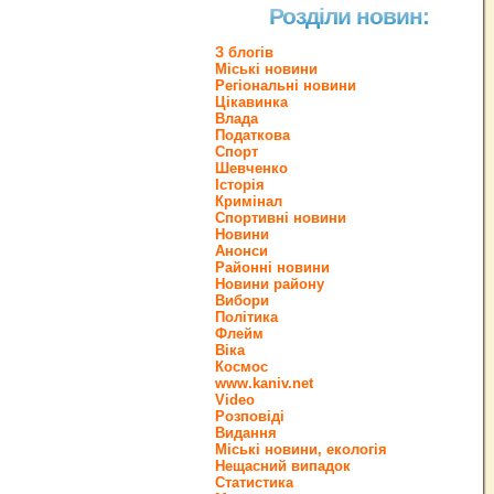
Розділи новин:
З блогів
Міські новини
Регіональні новини
Цікавинка
Влада
Податкова
Спорт
Шевченко
Історія
Кримінал
Спортивні новини
Новини
Анонси
Районні новини
Новини району
Вибори
Політика
Флейм
Віка
Космос
www.kaniv.net
Video
Розповіді
Видання
Міські новини, екологія
Нещасний випадок
Статистика