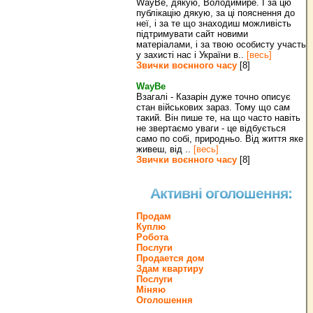
WayBe, дякую, Володимире. І за цю
публікацію дякую, за ці пояснення до
неї, і за те що знаходиш можливість
підтримувати сайт новими
матеріалами, і за твою особисту участь
у захисті нас і України в..
[весь]
Звички воєнного часу
[8]
WayBe
Взагалі - Казарін дуже точно описує
стан військових зараз. Тому що сам
такий. Він пише те, на що часто навіть
не звертаємо уваги - це відбується
само по собі, природньо. Від життя яке
живеш, від ..
[весь]
Звички воєнного часу
[8]
Активні оголошення:
Продам
Куплю
Робота
Послуги
Продается дом
Здам квартиру
Послуги
Міняю
Оголошення