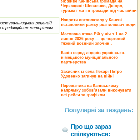
Як живе Канівська громада на
Черкащині: Шевченко, Дніпро,
туризм і життя громади під час війни
Напроти автовокзалу у Каневі
ористувальницьких рецензій,
встановили рамку-розпилювач води
е є редакційним матеріалом
Масована атака РФ у ніч з 1 на 2
липня 2026 року — це черговий
тяжкий воєнний злочин .
Канів серед лідерів українсько-
німецького муніципального
партнерства
Захисник із села Пекарі Петро
Удовенко загинув на війні
Перевізника на Канівському
напрямку зобов’язали виконувати
всі рейси за графіком
Популярні за тиждень:
Про що зараз
спілкуються: