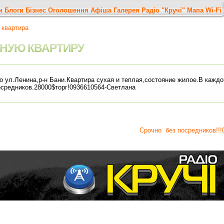
и
Блоги
Бізнес
Оголошення
Афіша
Галерея
Радіо "Кручі"
Мапа
Wi-Fi
 квартира
ТНУЮ КВАРТИРУ
о ул.Ленина,р-н Бани.Квартира сухая и теплая,состояние жилое.В каждо
осредников.28000$торг!0936610564-Светлана
Срочно
без посредников!!