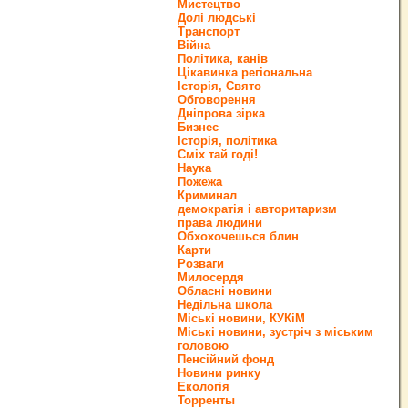
Мистецтво
Долі людські
Транспорт
Війна
Політика, канів
Цікавинка регіональна
Історія, Свято
Обговорення
Дніпрова зірка
Бизнес
Історія, політика
Сміх тай годі!
Наука
Пожежа
Криминал
демократія і авторитаризм
права людини
Обхохочешься блин
Карти
Розваги
Милосердя
Обласні новини
Недільна школа
Міські новини, КУКіМ
Міські новини, зустріч з міським
головою
Пенсійний фонд
Новини ринку
Екологія
Торренты