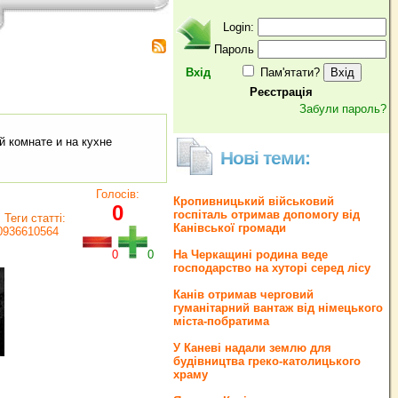
Login:
Пароль
Вхід
Пам'ятати?
Реєстрація
Забули пароль?
й комнате и на кухне
Нові теми:
Голосів:
Кропивницький військовий
0
госпіталь отримав допомогу від
Теги статті:
Канівської громади
!0936610564
0
0
На Черкащині родина веде
господарство на хуторі серед лісу
Канів отримав черговий
гуманітарний вантаж від німецького
міста-побратима
У Каневі надали землю для
будівництва греко‐католицького
храму