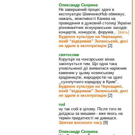
Олександр Скорина
Не завершений процес здачі в
експлуатцію ШевченкоHub обмежує,
нажаль, можливості Канева на
проведення в дужовній столиці України
різноманітних всеукранських заходів:
концертів, конкурсів, форумів,..
[весь]
Будинок культури на Черкащині,
який “відкривав” Зеленський, досі
не здали в експлуатацію
[2]
святослав
Корупція на чонгарських мінах
закінчується тим, Що одна така
уповільненої дії виявилася наріжним
каменем у цьому козинському
крадівництві, мародерстві на здачі
,,сухопутного коридору в Крим"..
Будинок культури на Черкащині,
який “відкривав” Зеленський, досі
не здали в експлуатацію
[2]
rod
ну так собі в цілому. Після того як
доїдаєш за мишами - вже якось на
термін придатності не дивишся.
Звички воєнного часу
[8]
Олександр Скорина