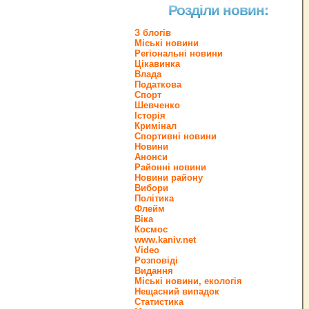
Розділи новин:
З блогів
Міські новини
Регіональні новини
Цікавинка
Влада
Податкова
Спорт
Шевченко
Історія
Кримінал
Спортивні новини
Новини
Анонси
Районні новини
Новини району
Вибори
Політика
Флейм
Віка
Космос
www.kaniv.net
Video
Розповіді
Видання
Міські новини, екологія
Нещасний випадок
Статистика