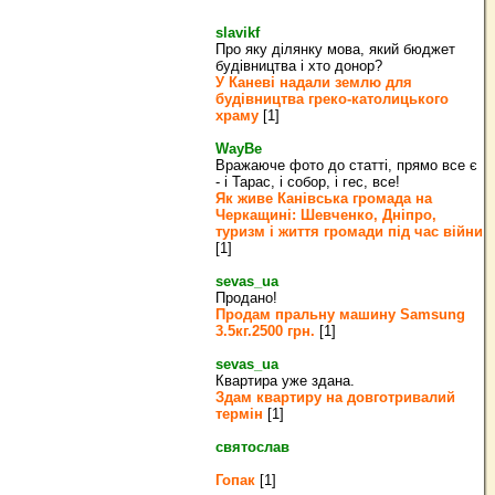
slavikf
Про яку ділянку мова, який бюджет
будівництва і хто донор?
У Каневі надали землю для
будівництва греко‐католицького
храму
[1]
WayBe
Вражаюче фото до статті, прямо все є
- і Тарас, і собор, і гес, все!
Як живе Канівська громада на
Черкащині: Шевченко, Дніпро,
туризм і життя громади під час війни
[1]
sevas_ua
Продано!
Продам пральну машину Samsung
3.5кг.2500 грн.
[1]
sevas_ua
Квартира уже здана.
Здам квартиру на довготривалий
термін
[1]
святослав
Гопак
[1]