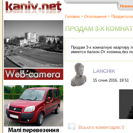
Новин
Головна
>
Оголошення
>
Продається
ПРОДАМ 3-Х КОМНА
Продам 3-х комнатную квартиру п
имеется балкон.От хозяина,без п
LANCHIK
15 січня 2016, 19:51
Всього коментарів: 0