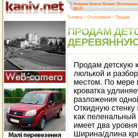
Новини
Блоги
Бізнес
Оголошен
Wi-Fi
Головна
>
Оголошення
>
Продам
ПРОДАМ ДЕТ
ДЕРЕВЯННУЮ
Продам детскую к
люлькой и разбо
местом. По мере 
кроватка удлиняе
разложения одной
Откидную стенку
как пеленальный 
имеет два уровня
Ширина/длина кро