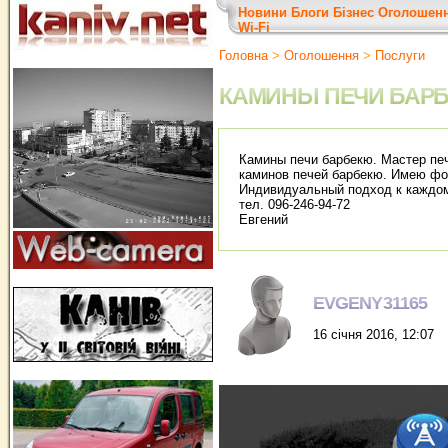
Новини
Блоги
Бізнес
Оголошен
Wi-Fi
Головна
>
Оголошення
>
Послуги
КАМИНЫ ПЕЧИ БАРБ
Камины печи барбекю. Мастер печ
каминов печей барбекю. Имею фо
Индивидуальный подход к каждо
тел. 096-246-94-72
Евгений
EVGENY31165
16 січня 2016, 12:07