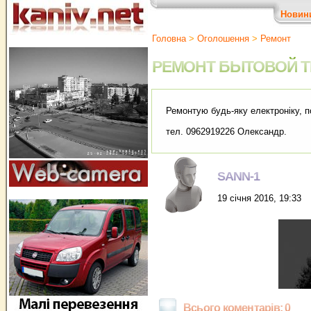
Новин
Головна
>
Оголошення
>
Ремонт
РЕМОНТ БЫТОВОЙ Т
Ремонтую будь-яку електронiку, по
тел. 0962919226 Олександр.
SANN-1
19 січня 2016, 19:33
Всього коментарів: 0