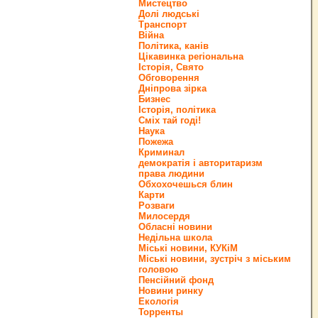
Мистецтво
Долі людські
Транспорт
Війна
Політика, канів
Цікавинка регіональна
Історія, Свято
Обговорення
Дніпрова зірка
Бизнес
Історія, політика
Сміх тай годі!
Наука
Пожежа
Криминал
демократія і авторитаризм
права людини
Обхохочешься блин
Карти
Розваги
Милосердя
Обласні новини
Недільна школа
Міські новини, КУКіМ
Міські новини, зустріч з міським
головою
Пенсійний фонд
Новини ринку
Екологія
Торренты