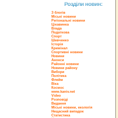
Розділи новин:
З блогів
Міські новини
Регіональні новини
Цікавинка
Влада
Податкова
Спорт
Шевченко
Історія
Кримінал
Спортивні новини
Новини
Анонси
Районні новини
Новини району
Вибори
Політика
Флейм
Віка
Космос
www.kaniv.net
Video
Розповіді
Видання
Міські новини, екологія
Нещасний випадок
Статистика