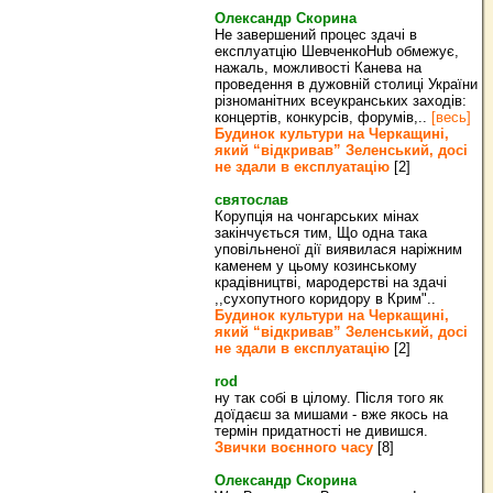
Олександр Скорина
Не завершений процес здачі в
експлуатцію ШевченкоHub обмежує,
нажаль, можливості Канева на
проведення в дужовній столиці України
різноманітних всеукранських заходів:
концертів, конкурсів, форумів,..
[весь]
Будинок культури на Черкащині,
який “відкривав” Зеленський, досі
не здали в експлуатацію
[2]
святослав
Корупція на чонгарських мінах
закінчується тим, Що одна така
уповільненої дії виявилася наріжним
каменем у цьому козинському
крадівництві, мародерстві на здачі
,,сухопутного коридору в Крим"..
Будинок культури на Черкащині,
який “відкривав” Зеленський, досі
не здали в експлуатацію
[2]
rod
ну так собі в цілому. Після того як
доїдаєш за мишами - вже якось на
термін придатності не дивишся.
Звички воєнного часу
[8]
Олександр Скорина