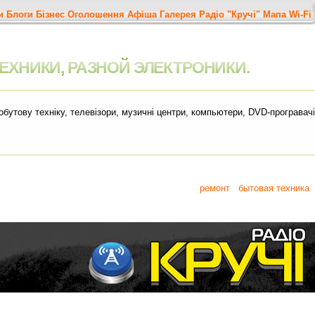
и
Блоги
Бізнес
Оголошення
Афіша
Галерея
Радіо "Кручі"
Мапа
Wi-Fi
ЕХНИКИ, РАЗНОЙ ЭЛЕКТРОНИКИ.
бутову технiку, телевiзори, музичнi центри, компьютери, DVD-програвачi 
ремонт
бытовая техника