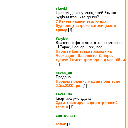
slavikf
Про яку ділянку мова, який бюджет
будівництва і хто донор?
У Каневі надали землю для
будівництва греко‐католицького
храму
[1]
WayBe
Вражаюче фото до статті, прямо все є
- і Тарас, і собор, і гес, все!
Як живе Канівська громада на
Черкащині: Шевченко, Дніпро,
туризм і життя громади під час війни
[1]
sevas_ua
Продано!
Продам пральну машину Samsung
3.5кг.2500 грн.
[1]
sevas_ua
Квартира уже здана.
Здам квартиру на довготривалий
термін
[1]
святослав
Гопак
[1]