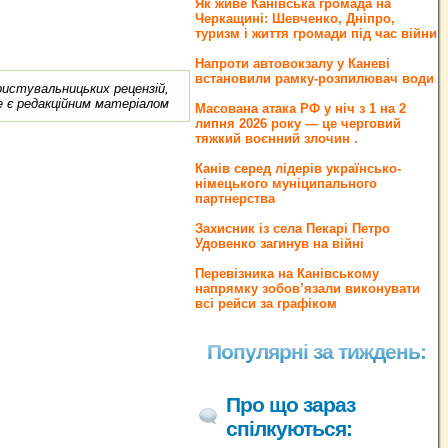
Як живе Канівська громада на
Черкащині: Шевченко, Дніпро,
туризм і життя громади під час війни
Напроти автовокзалу у Каневі
встановили рамку-розпилювач води
ористувальницьких рецензій,
е є редакційним матеріалом
Масована атака РФ у ніч з 1 на 2
липня 2026 року — це черговий
тяжкий воєнний злочин .
Канів серед лідерів українсько-
німецького муніципального
партнерства
Захисник із села Пекарі Петро
Удовенко загинув на війні
Перевізника на Канівському
напрямку зобов’язали виконувати
всі рейси за графіком
Популярні за тиждень:
Про що зараз
спілкуються: