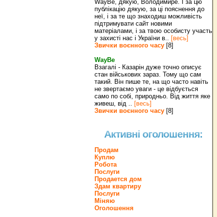
WayBe, дякую, Володимире. І за цю
публікацію дякую, за ці пояснення до
неї, і за те що знаходиш можливість
підтримувати сайт новими
матеріалами, і за твою особисту участь
у захисті нас і України в..
[весь]
Звички воєнного часу
[8]
WayBe
Взагалі - Казарін дуже точно описує
стан військових зараз. Тому що сам
такий. Він пише те, на що часто навіть
не звертаємо уваги - це відбується
само по собі, природньо. Від життя яке
живеш, від ..
[весь]
Звички воєнного часу
[8]
Активні оголошення:
Продам
Куплю
Робота
Послуги
Продается дом
Здам квартиру
Послуги
Міняю
Оголошення