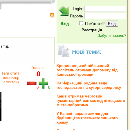
Login:
Пароль
Вхід
Пам'ятати?
Реєстрація
Забули пароль?
i т.д.
Нові теми:
Кропивницький військовий
Голосів:
госпіталь отримав допомогу від
0
Теги статті:
Канівської громади
телевизор
електрик
На Черкащині родина веде
0
0
господарство на хуторі серед лісу
Канів отримав черговий
гуманітарний вантаж від німецького
міста-побратима
У Каневі надали землю для
будівництва греко‐католицького
храму