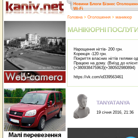
Новини
Блоги
Бізнес
Оголошен
Wi-Fi
Головна
>
Оголошення
>
маникюр
МАНІКЮРНІ ПОСЛУГ
Нарощення нігтів- 200 грн.
Корекція -120 грн.
Покриття власних нігтів гелями од
Працюю на дому. (Виїзд до клієнт
(+380938475963)(+380502980894)
https://vk.com/id339563461
TANYATANYA
19 січня 2016, 21:36