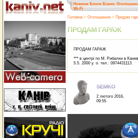
Новини
Блоги
Бізнес
Оголошен
Wi-Fi
Головна
>
Оголошення
>
Продам гар
ПРОДАМ ГАРАЖ
ПРОДАМ ГАРАЖ
*** в центрі по М. Рибалки в Канев
5.5. 2000 у. о. тел.: 0974431113.
SEMKO
2 лютого 2016,
09:55