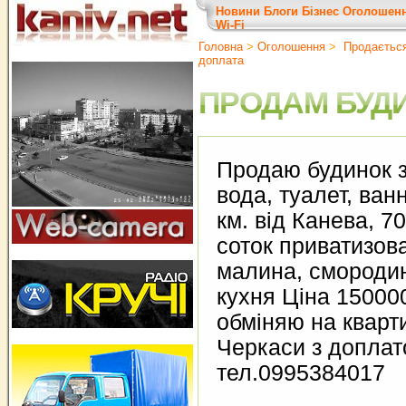
Новини
Блоги
Бізнес
Оголошен
Wi-Fi
Головна
>
Оголошення
>
Продається 
доплата
ПРОДАМ БУД
Продаю будинок з
вода, туалет, ван
км. від Канева, 70
соток приватизова
малина, смородина
кухня Ціна 150000
обміняю на кварти
Черкаси з доплат
тел.0995384017