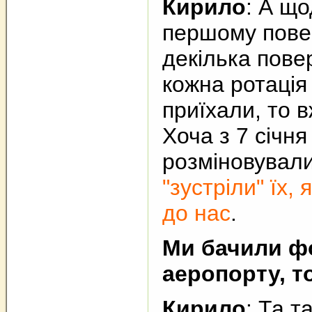
Кирило
: А що
першому повер
декілька повер
кожна ротація 
приїхали, то в
Хоча з 7 січн
розміновували
"зустріли" їх,
до нас
.
Ми бачили фо
аеропорту, т
Кирило
: Та т