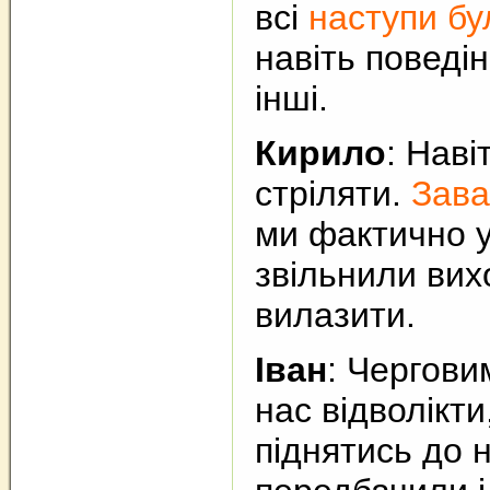
всі
наступи бу
навіть поведін
інші.
Кирило
: Наві
стріляти.
Зава
ми фактично у
звільнили вих
вилазити.
Іван
: Чергови
нас відволікти
піднятись до н