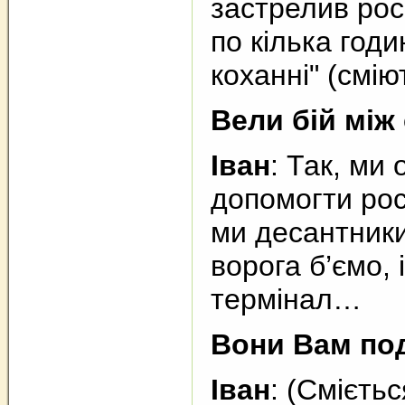
застрелив рос
по кілька годи
коханні" (смію
Вели бій між
Іван
: Так, ми
допомогти рос
ми десантники,
ворога б’ємо,
термінал…
Вони Вам по
Іван
: (Смієть