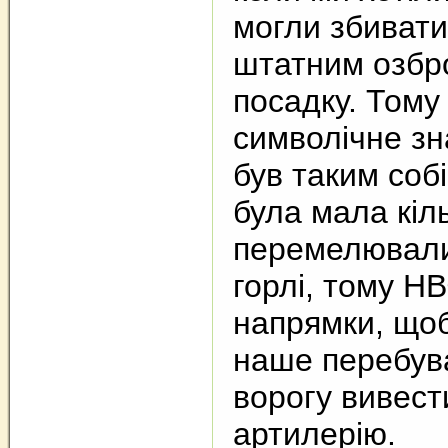
могли збивати 
штатним озбро
посадку. Тому
символічне зн
був таким соб
була мала кіл
перемелювали 
горлі, тому Н
напрямки, щоб 
наше перебув
ворогу вивест
артилерію.