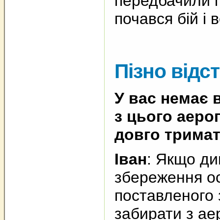
передбачили і 
почався бій і 
Пізно відс
У вас немає 
з цього аеро
довго трима
Іван
: Якщо ди
збереження ос
поставленого 
забирати з ае