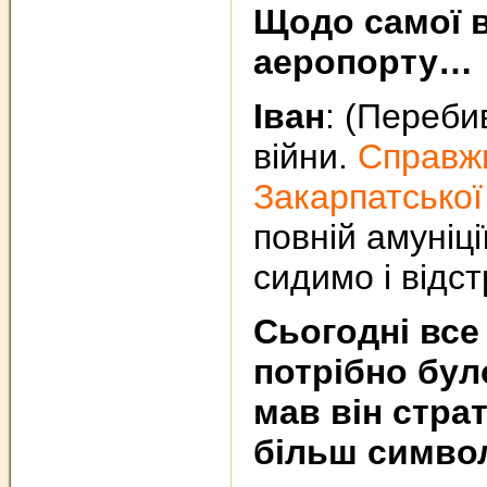
Щодо самої в
аеропорту…
Іван
: (Переби
війни.
Справжн
Закарпатської
повній амуніці
сидимо і відст
Сьогодні все
потрібно бул
мав він стра
більш симво