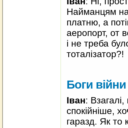
Іван
: Ні, про
Найманцям на
платню, а пот
аеропорт, от в
і не треба бу
тоталізатор?!
Боги війни
Іван
: Взагалі,
спокійніше, х
гаразд. Як то 