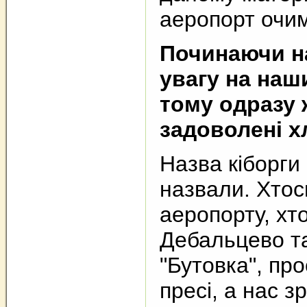
аеропорт очим
Починаючи на
увагу на наш
тому одразу 
задоволені х
Назва кіборги
назвали. Хтос
аеропорту, хто
Дебальцево та
"Бутовка", пр
пресі, а нас 