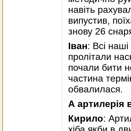
навіть рахувал
випустив, пої
знову 26 сна
Іван
: Всі наш
пролітали нас
почали бити н
частина термі
обвалилася.
А артилерія 
Кирило
: Арти
хіба якби в дв