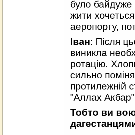
було байдуже
жити хочеться
аеропорту, по
Іван
: Після ць
виникла необх
ротацію. Хлоп
сильно помінял
протилежній с
"Аллах Акбар"
Тобто ви вою
дагестанцям