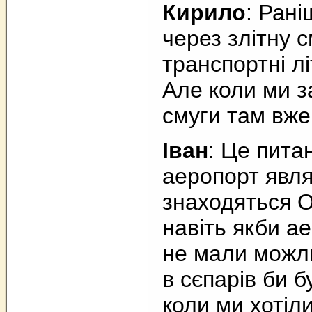
Кирило
: Рані
через злітну с
транспортні лі
Але коли ми за
смуги там вже
Іван
: Це пита
аеропорт явля
знаходяться О
навіть якби а
не мали можли
в сєпарів би б
коли ми хотіл