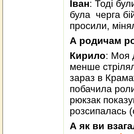
Іван
: Тоді бу
була черга бій
просили, міня
А родичам ро
Кирило
: Моя
менше стрілял
зараз в Крама
побачила роли
рюкзак показув
розсипалась (
А як ви взаг