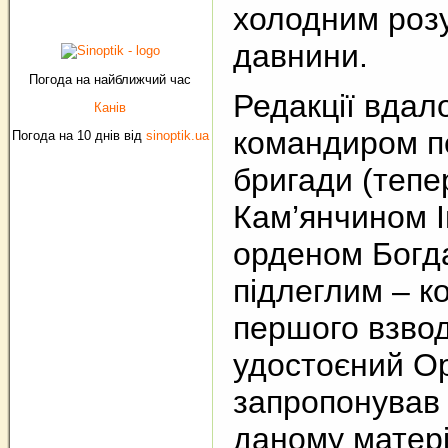
холодним розу
давнини.
Погода на найближчий час
Редакції вдал
Канів
командиром пе
Погода на 10 днів від
sinoptik.ua
бригади (тепе
Кам’янчином І
орденом Богда
підлеглим – к
першого взвод
удостоєний Ор
запропонував 
даному матері