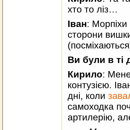
хто то ліз…
Іван
: Морпіхи 
сторони вишк
(посміхаються
Ви були в ті
Кирило
: Мене
контузією. Іва
дні, коли
зава
самоходка поч
артилерію, ал