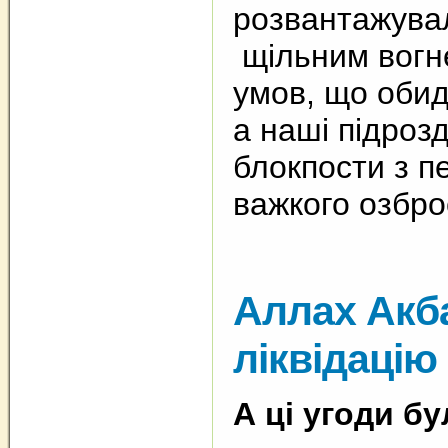
розвантажувал
щільним вогн
умов, що обид
а наші підроз
блокпости з 
важкого озбро
Аллах Акба
ліквідацію
А ці угоди б