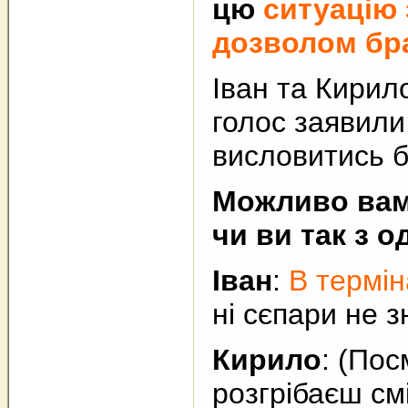
цю
ситуацію 
дозволом бра
Іван та Кирило
голос заявили
висловитись б
Можливо вам
чи ви так з 
Іван
:
В термін
ні сєпари не зн
Кирило
: (Пос
розгрібаєш см