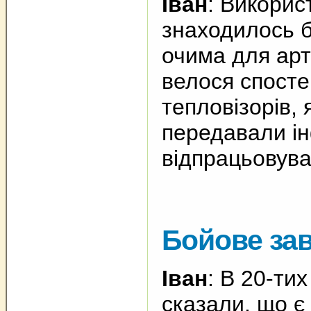
Іван
: Викорис
знаходилось бл
очима для арти
велося спосте
тепловізорів,
передавали ін
відпрацьовува
Бойове за
Іван
: В 20-ти
сказали, що є