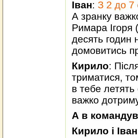
Іван
:
З 2 до 7
А зранку важк
Римара Ігоря (
десять годин 
домовитись пр
Кирило
: Піс
триматися, то
в тебе летять 
важко дотриму
А в командув
Кирило і Іван