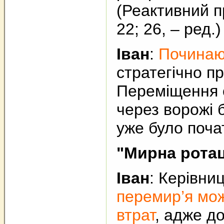
(Реактивний п
22; 26, – ред.
Іван
:
Починаюч
стратегічно п
Переміщення 
через ворожі 
уже було поча
"Мирна ротац
Іван
: Керівни
перемир’я мож
втрат
, адже д