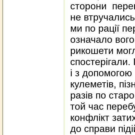
сторони перек
не втручались
ми по рації п
означало вого
рикошети могл
спостерігали.
і з допомогою
кулеметів, піз
разів по стар
той час перебу
конфлікт зати
до справи під