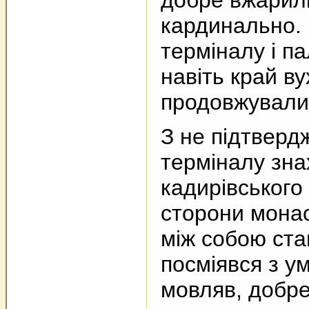
добре вжарили
кардинально. 
терміналу і п
навіть край ву
продовжували
З не підтверд
терміналу зна
кадирівського
сторони монас
між собою ста
посміявся з ум
мовляв, добре