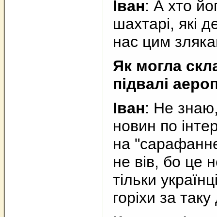
Іван
: А хто йо
шахтарі, які д
нас цим зляка
Як могла скл
підвалі аеро
Іван
: Не знаю
новин по інте
на "сарафанне 
не вів, бо це 
тільки україн
горіхи за таку