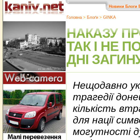
Новини
Блоги
Головна
>
Блоґи
>
GINKA
НАКАЗУ ПР
ТАК І НЕ 
ДНІ ЗАГИНУ
Нещодавно укр
трагедії доне
кількість вт
для нації сим
могутності д