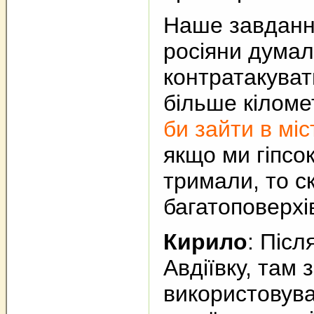
Наше завдання
росіяни думал
контратакуват
більше кіломе
би зайти в міс
якщо ми гіпсо
тримали, то ск
багатоповерхі
Кирило
: Післ
Авдіївку, там
використовув