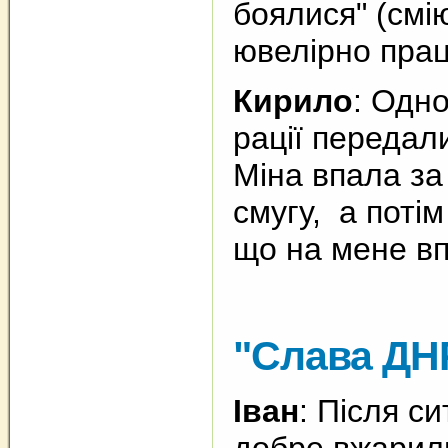
боялися" (смію
ювелірно пра
Кирило
: Одно
рації передал
Міна впала за 
смугу, а потім
що на мене вп
"Слава ДН
Іван
: Після с