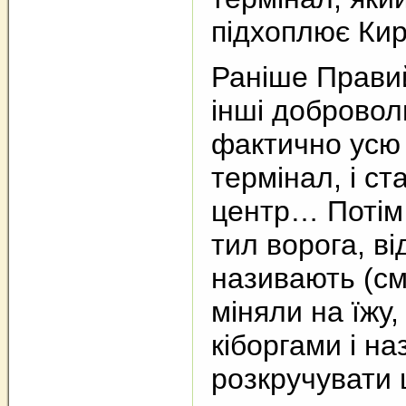
підхоплює Кир
Раніше Правий
інші добровол
фактично усю 
термінал, і ст
центр… Потім 
тил ворога, ві
називають (смі
міняли на їжу, 
кіборгами і на
розкручувати 