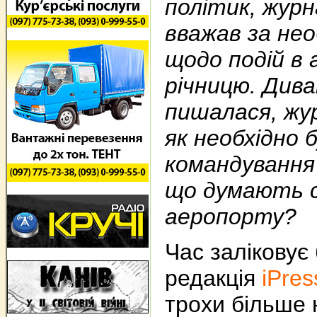
політик, журн
вважав за не
щодо подій в
річницю. Дива
пишалася, жур
як необхідно
командування 
що думають са
аеропорту?
Час заліковує
редакція
iPres
трохи більше н