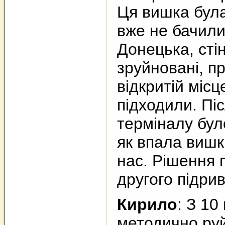
Ця вишка бул
вже не бачили
Донецька, сті
зруйновані, п
відкритій місц
підходили. Пі
терміналу було
як впала вишк
нас. Рішення п
другого підрив
Кирило
: З 10
методично руй