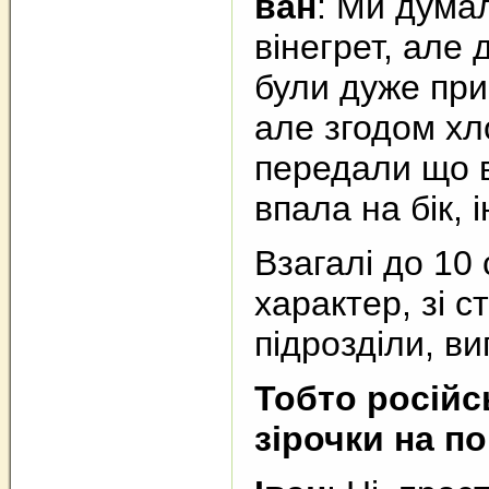
ван
: Ми думал
вінегрет, але 
були дуже приг
але згодом хло
передали що в
впала на бік, 
Взагалі до 10
характер, зі с
підрозділи, ви
Тобто росій
зірочки на п