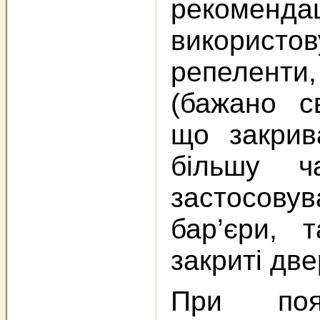
рекомендац
використов
репеленти
(бажано св
що закрив
більшу ча
застосову
бар’єри, т
закриті две
При поя