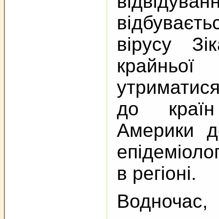
відвідува
відбуваєт
вірусу Зі
крайньої 
утриматис
до країн
Америки до
епідеміолог
в регіоні.
Водноча