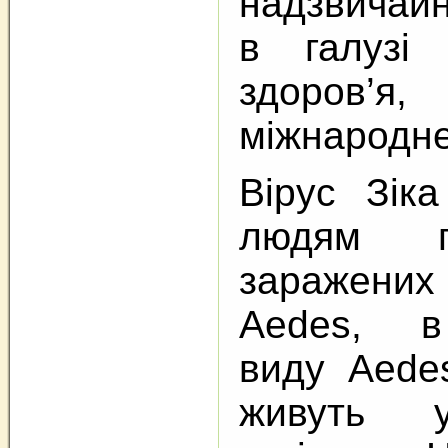
надзвичай
в галузі 
здоров’
міжнародне
Вірус Зік
людям п
заражених
Aedes, в
виду Aede
живуть у