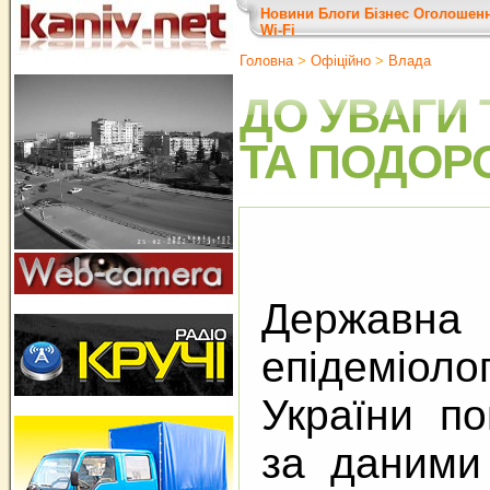
Новини
Блоги
Бізнес
Оголошен
Wi-Fi
Головна
>
Офіційно
>
Влада
ДО УВАГИ
ТА ПОДОР
Державна
епідеміол
України п
за даними