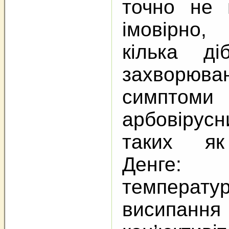
точно не 
імовірно
кілька ді
захворюва
симпто
арбовірус
таких як
Денге: 
темпера
висипанн