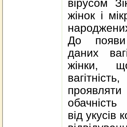
вірусом Зі
жінок і мі
народжени
До появи
даних ваг
жінки, щ
вагітніс
проявлят
обачність
від укусів 