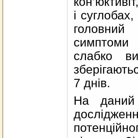
кон’юктивіт
і суглобах
головни
симптоми
слабко в
зберігають
7 днів.
На даний
досліджен
потенційно