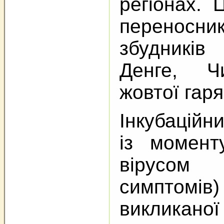
регіонах. 
переносни
збудникі
Денге, Ч
жовтої гаря
Інкубаційн
із момент
вірусом
симптомі
викликаної