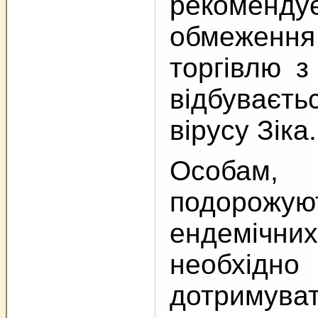
рекоменд
обмеження 
торгівлю з
відбуваєт
вірусу Зіка.
Особ
подоро
ендемічн
необхідно
дотримува