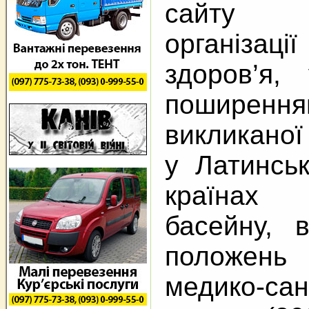
сайту В
організа
здоров’я,
поширенн
викликаної
у Латинсь
країнах 
басейну, 
положень 
медико-сан