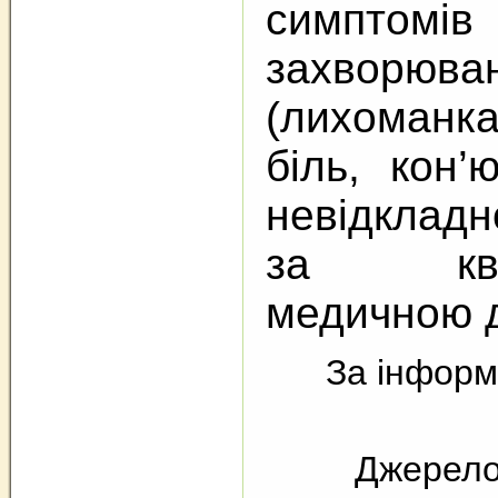
симптомів
захворюван
(лихоманк
біль, кон’
невідклад
за квал
медичною 
За інформ
Джерел