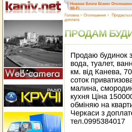
Новини
Блоги
Бізнес
Оголошен
Wi-Fi
Головна
>
Оголошення
>
Продається 
доплата
ПРОДАМ БУД
Продаю будинок з
вода, туалет, ван
км. від Канева, 70
соток приватизова
малина, смородина
кухня Ціна 150000
обміняю на кварти
Черкаси з доплат
тел.0995384017