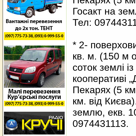
Пекарях (5 км
Госакт на зем
Тел: 0974431
* 2- поверхов
кв. м. (150 м 
соток землі і
кооперативі „
Пекарях (5 км
км. від Києва
землю, екв. 10
0974431113.