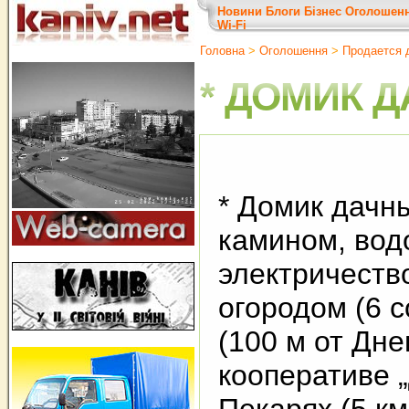
Новини
Блоги
Бізнес
Оголошен
Wi-Fi
Головна
>
Оголошення
>
Продается 
* ДОМИК 
* Домик дачный
камином, вод
электричеств
огородом (6 с
(100 м от Дне
кооперативе 