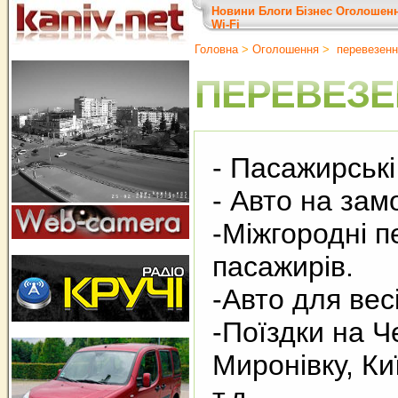
Новини
Блоги
Бізнес
Оголошен
Wi-Fi
Головна
>
Оголошення
>
перевезенн
ПЕРЕВЕЗЕ
- Пасажирськ
- Авто на зам
-Міжгородні 
пасажирів.
-Авто для вес
-Поїздки на Ч
Миронівку, Ки