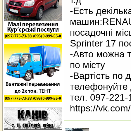
т.д
-Есть декільк
машин:RENAU
посадочні мі
Sprinter 17 п
-Авто можна т
по місту
-Вартість по 
телефонуйте
тел. 097-221-
https://vk.co