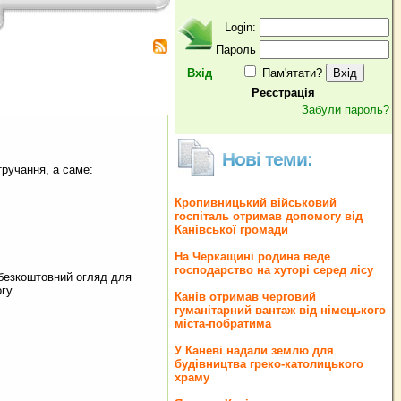
Login:
Пароль
Вхід
Пам'ятати?
Реєстрація
Забули пароль?
Нові теми:
тручання, а саме:
Кропивницький військовий
госпіталь отримав допомогу від
Канівської громади
На Черкащині родина веде
господарство на хуторі серед лісу
 безкоштовний огляд для
гу.
Канів отримав черговий
гуманітарний вантаж від німецького
міста-побратима
У Каневі надали землю для
будівництва греко‐католицького
храму