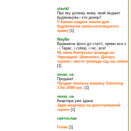
slavikf
Про яку ділянку мова, який бюджет
будівництва і хто донор?
У Каневі надали землю для
будівництва греко‐католицького
храму
[1]
WayBe
Вражаюче фото до статті, прямо все є
- і Тарас, і собор, і гес, все!
Як живе Канівська громада на
Черкащині: Шевченко, Дніпро,
туризм і життя громади під час війни
[1]
sevas_ua
Продано!
Продам пральну машину Samsung
3.5кг.2500 грн.
[1]
sevas_ua
Квартира уже здана.
Здам квартиру на довготривалий
термін
[1]
святослав
Гопак
[1]