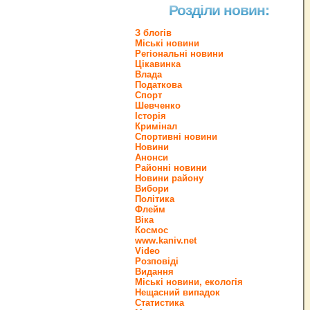
Розділи новин:
З блогів
Міські новини
Регіональні новини
Цікавинка
Влада
Податкова
Спорт
Шевченко
Історія
Кримінал
Спортивні новини
Новини
Анонси
Районні новини
Новини району
Вибори
Політика
Флейм
Віка
Космос
www.kaniv.net
Video
Розповіді
Видання
Міські новини, екологія
Нещасний випадок
Статистика