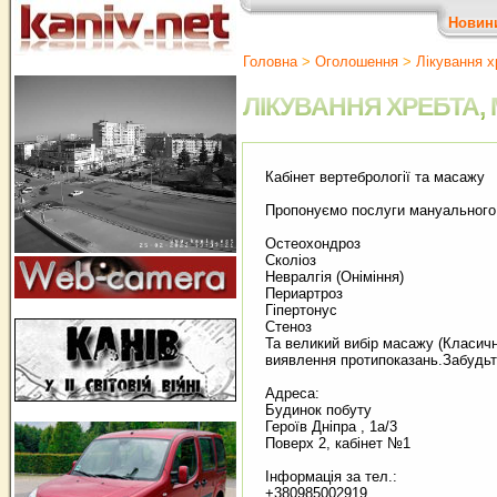
Новин
Головна
>
Оголошення
>
Лікування х
ЛІКУВАННЯ ХРЕБТА,
Кабінет вертебрології та масажу
Пропонуємо послуги мануального т
Остеохондроз
Сколіоз
Невралгія (Оніміння)
Периартроз
Гіпертонус
Стеноз
Та великий вибір масажу (Класичн
виявлення протипоказань.Забудьт
Адреса:
Будинок побуту
Героїв Дніпра , 1а/3
Поверх 2, кабінет №1
Інформація за тел.:
+380985002919