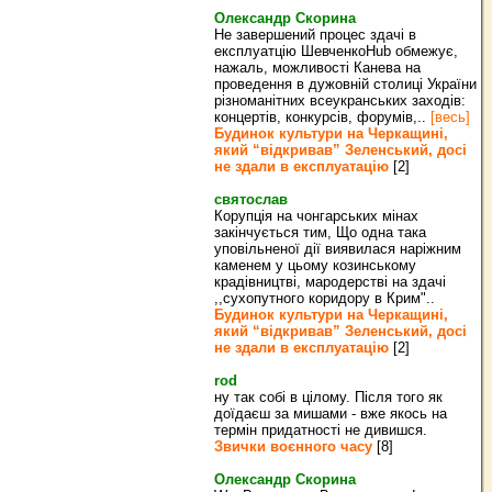
Олександр Скорина
Не завершений процес здачі в
експлуатцію ШевченкоHub обмежує,
нажаль, можливості Канева на
проведення в дужовній столиці України
різноманітних всеукранських заходів:
концертів, конкурсів, форумів,..
[весь]
Будинок культури на Черкащині,
який “відкривав” Зеленський, досі
не здали в експлуатацію
[2]
святослав
Корупція на чонгарських мінах
закінчується тим, Що одна така
уповільненої дії виявилася наріжним
каменем у цьому козинському
крадівництві, мародерстві на здачі
,,сухопутного коридору в Крим"..
Будинок культури на Черкащині,
який “відкривав” Зеленський, досі
не здали в експлуатацію
[2]
rod
ну так собі в цілому. Після того як
доїдаєш за мишами - вже якось на
термін придатності не дивишся.
Звички воєнного часу
[8]
Олександр Скорина