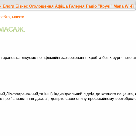
и
Блоги
Бізнес
Оголошення
Афіша
Галерея
Радіо "Кручі"
Мапа
Wi-Fi
ребта, масаж.
 МАСАЖ.
ерапевта, лікуємо неінфекційні захворювання хребта без хірургічного в
ий,Лімфодренажний,та інші) Індивідуальний підхід до кожного пацієнта,
е про "вправляння дисків", довірте свою спину професійному вертеброло