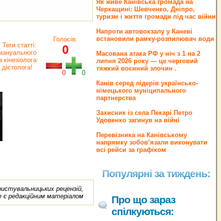
Як живе Канівська громада на
Черкащині: Шевченко, Дніпро,
туризм і життя громади під час війни
Напроти автовокзалу у Каневі
встановили рамку-розпилювач води
Голосів:
Теги статті:
0
мануального
Масована атака РФ у ніч з 1 на 2
 кінезіолога
липня 2026 року — це черговий
дієтолога!
тяжкий воєнний злочин .
0
0
Канів серед лідерів українсько-
німецького муніципального
партнерства
Захисник із села Пекарі Петро
Удовенко загинув на війні
Перевізника на Канівському
напрямку зобов’язали виконувати
всі рейси за графіком
Популярні за тиждень:
ористувальницьких рецензій,
е є редакційним матеріалом
Про що зараз
спілкуються: