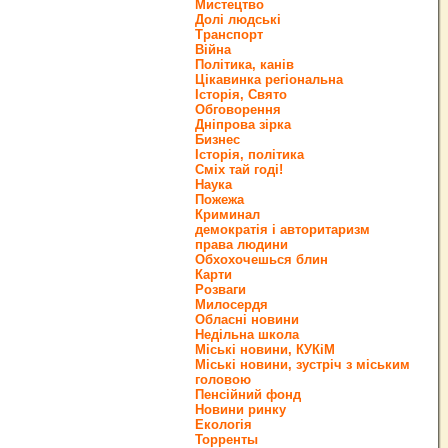
Мистецтво
Долі людські
Транспорт
Війна
Політика, канів
Цікавинка регіональна
Історія, Свято
Обговорення
Дніпрова зірка
Бизнес
Історія, політика
Сміх тай годі!
Наука
Пожежа
Криминал
демократія і авторитаризм
права людини
Обхохочешься блин
Карти
Розваги
Милосердя
Обласні новини
Недільна школа
Міські новини, КУКіМ
Міські новини, зустріч з міським
головою
Пенсійний фонд
Новини ринку
Екологія
Торренты