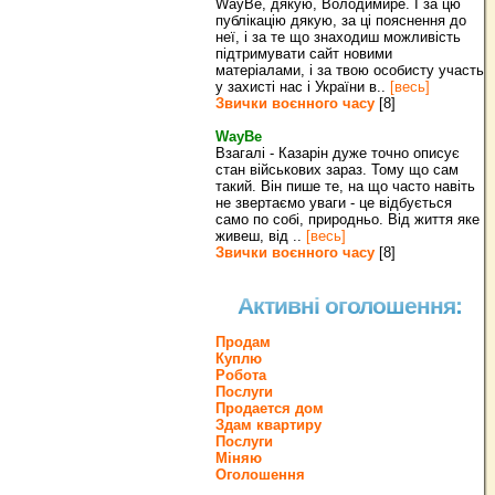
WayBe, дякую, Володимире. І за цю
публікацію дякую, за ці пояснення до
неї, і за те що знаходиш можливість
підтримувати сайт новими
матеріалами, і за твою особисту участь
у захисті нас і України в..
[весь]
Звички воєнного часу
[8]
WayBe
Взагалі - Казарін дуже точно описує
стан військових зараз. Тому що сам
такий. Він пише те, на що часто навіть
не звертаємо уваги - це відбується
само по собі, природньо. Від життя яке
живеш, від ..
[весь]
Звички воєнного часу
[8]
Активні оголошення:
Продам
Куплю
Робота
Послуги
Продается дом
Здам квартиру
Послуги
Міняю
Оголошення