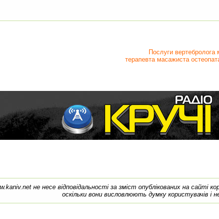
Послуги вертебролога 
терапевта масажиста остеопата
w.kaniv.net не несе відповідальності за зміст опублікованих на сайті к
оскільки вони висловлюють думку користувачів і н