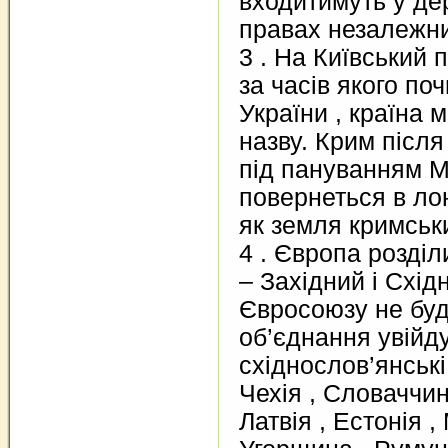
входитимуть у де
правах незалежни
3 . На Київський п
за часів якого по
України , країна 
назву. Крим після
під пануванням М
повернеться в лон
як земля кримськи
4 . Європа розділ
– Західний і Схід
Євросоюзу не буд
об’єднання увійд
східнослов’янські
Чехія , Словаччин
Латвія , Естонія ,