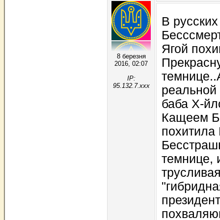
В русских
Бесссмер
Ягой пох
8 березня
Прекрасну
2016, 02:07
темнице..А
IP:
95.132.7.xxx
реальной 
баба Х-йл
Кащеем Б
похитила
Бесстрашн
темнице, 
трусливая
"гибридна
президент
похваляю