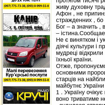
протягом тисячі р
живу духовну трад
Афон , не припин
стражденних , бо 
Бог – а значить ,
– істина.Сообща
Не є винятком і ук
діячі культури і 
мудреці відкрили 
їхньої країни.
Отже, пропонуємо
основними проро
старців на найбл
майбутнє України 
1 . Україну очікує
воно триватиме не