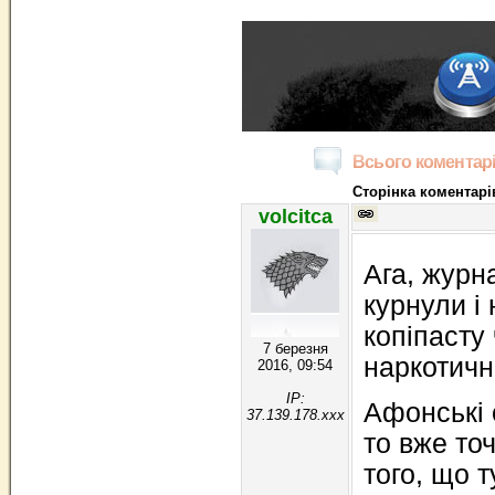
Всього коментарі
Сторінка коментарів
volcitca
Ага, журн
курнули і
копіпасту
7 березня
наркотичн
2016, 09:54
IP:
Афонські 
37.139.178.xxx
то вже то
того, що 