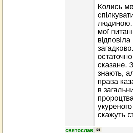
Колись ме
спілкуват
людиною. 
мої питан
відповіла
загадково
остаточно
сказане. З
знають, а
права каз
в загальн
пророцтва
укуреного
скажуть с
святослав