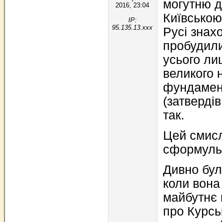
могутню д
2016, 23:04
Київською
IP:
95.135.13.xxx
Русі знахо
пробудили
усього ли
великого 
фундамент
(затверді
так.
Цей смисл
сформульв
Дивно бул
коли вона
майбутнє
про Курсь