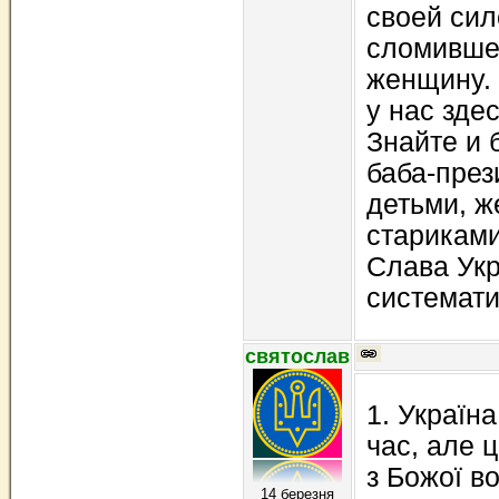
своей сил
сломивше
женщину. 
у нас зде
Знайте и 
баба-през
детьми, 
стариками 
Слава Укр
системати
святослав
1. Україн
час, але 
з Божої в
14 березня