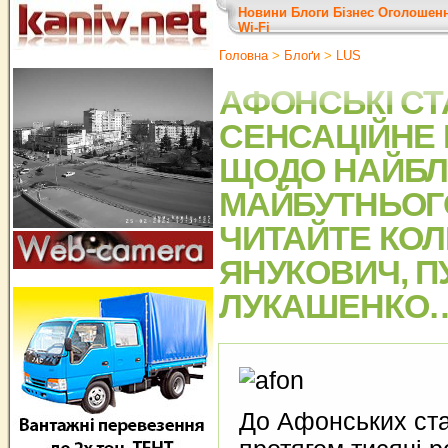
Новини
Блоги
Бізнес
Оголошен
Wi-Fi
Головна
>
Блоґи
>
LUS
АФОНСЬКІ СТ
СЕНСАЦІЙНЕ
ЩОДО НАЙБ
МАЙБУТНЬОГ
ЧИТАЙТЕ КОЛ
ЯНУКОВИЧ, ПУ
ЛУКАШЕНКО
До Афонських стар