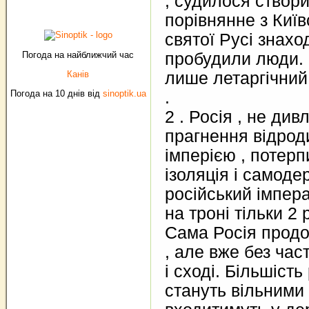
, судилося створ
порівнянне з Київ
святої Русі знаход
Погода на найближчий час
пробудили люди. 
Канів
лише летаргічний
Погода на 10 днів від
sinoptik.ua
.
2 . Росія , не див
прагнення відрод
імперією , потерпи
ізоляція і самоде
російський імпер
на троні тільки 2 
Сама Росія продо
, але вже без час
і сході. Більшість
стануть вільними 