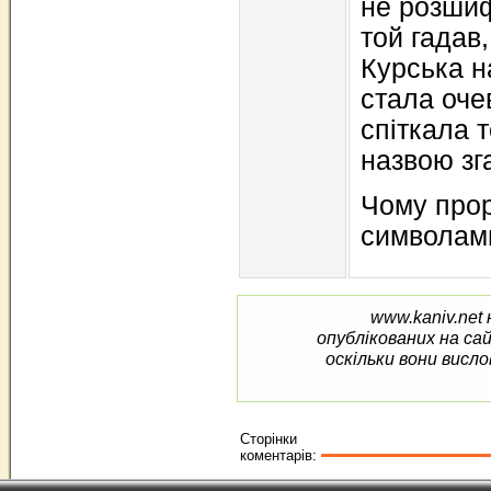
не розшиф
той гадав,
Курська н
стала оче
спіткала 
назвою зг
Чому про
символам
www.kaniv.net 
опублікованих на са
оскільки вони висло
Сторінки
коментарів: