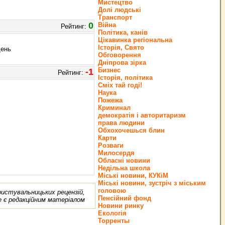
Мистецтво
Долі людські
Транспорт
0
Війна
Рейтинг:
Політика, канів
Цікавинка регіональна
Історія, Свято
день
Обговорення
Дніпрова зірка
Бизнес
-1
Рейтинг:
Історія, політика
Сміх тай годі!
Наука
Пожежа
Криминал
демократія і авторитаризм
права людини
Обхохочешься блин
Карти
Розваги
Милосердя
Обласні новини
Недільна школа
Міські новини, КУКіМ
Міські новини, зустріч з міським
головою
ористувальницьких рецензій,
Пенсійний фонд
е є редакційним матеріалом
Новини ринку
Екологія
Торренты