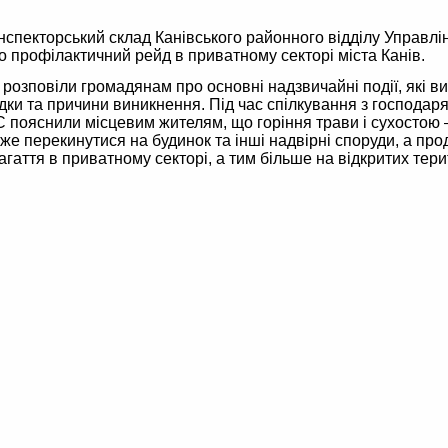
інспекторський склад Канівського районного відділу Управл
о профілактичний рейд в приватному секторі міста Канів.
розповіли громадянам про основні надзвичайні події, які ви
лідки та причини виникнення. Під час спілкування з господа
 пояснили місцевим жителям, що горіння трави і сухостою 
же перекинутися на будинок та інші надвірні споруди, а про
агаття в приватному секторі, а тим більше на відкритих тер