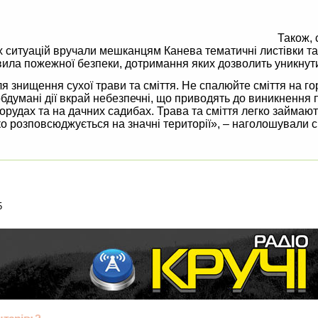
Також, 
ситуацій вручали мешканцям Канева тематичні листівки та п
вила пожежної безпеки, дотримання яких дозволить уникнут
я знищення сухої трави та сміття. Не спалюйте сміття на го
еобдумані дії вкрай небезпечні, що приводять до виникнення
орудах та на дачних садибах. Трава та сміття легко займают
о розповсюджується на значні території», – наголошували 
5