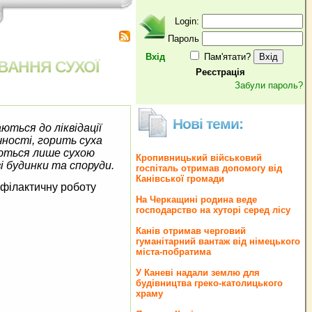
Login:
Пароль
Вхід
Пам'ятати?
ВАННЯ СУХОЇ
Реєстрація
Забули пароль?
Нові теми:
ються до ліквідації
чності, горить суха
уються лише сухою
Кропивницький військовий
 будинки та споруди.
госпіталь отримав допомогу від
Канівської громади
філактичну роботу
На Черкащині родина веде
господарство на хуторі серед лісу
Канів отримав черговий
гуманітарний вантаж від німецького
міста-побратима
У Каневі надали землю для
будівництва греко‐католицького
храму