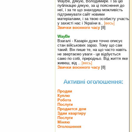
WayBe, дякую, Володимире. І за цю
публікацію дякую, за ці пояснення до
неї, і за те що знаходиш можливість
підтримувати сайт новими
матеріалами, і за твою особисту участь
у захисті нас і України в..
[весь]
Звички воєнного часу
[8]
WayBe
Взагалі - Казарін дуже точно описує
стан військових зараз. Тому що сам
такий. Він пише те, на що часто навіть
не звертаємо уваги - це відбується
само по собі, природньо. Від життя яке
живеш, від ..
[весь]
Звички воєнного часу
[8]
Активні оголошення:
Продам
Куплю
Робота
Послуги
Продается дом
Здам квартиру
Послуги
Міняю
Оголошення