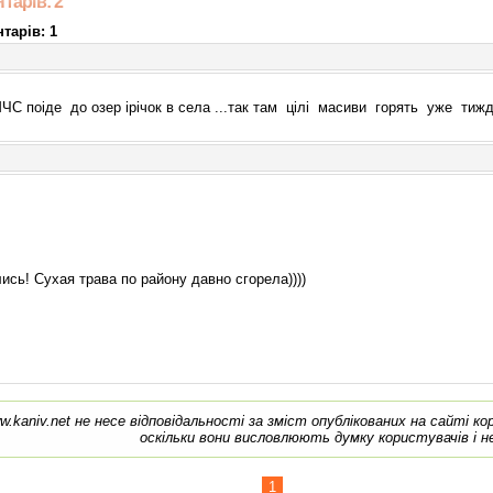
тарів: 2
тарів: 1
С поіде до озер ірічок в села ...так там цілі масиви горять уже тиж
лись! Сухая трава по району давно сгорела))))
w.kaniv.net не несе відповідальності за зміст опублікованих на сайті к
оскільки вони висловлюють думку користувачів і н
1