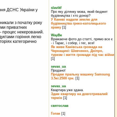
slavikf
іння ДСНС України у
Про яку ділянку мова, який бюджет
будівництва і хто донор?
У Каневі надали землю для
никали з початку року
будівництва греко‐католицького
рями приватних
храму
[1]
– процес некерований.
WayBe
дуктами горіння легко
Вражаюче фото до статті, прямо все є
иторіях категорично
- і Тарас, і собор, і гес, все!
Як живе Канівська громада на
Черкащині: Шевченко, Дніпро,
туризм і життя громади під час війни
[1]
sevas_ua
Продано!
Продам пральну машину Samsung
3.5кг.2500 грн.
[1]
sevas_ua
Квартира уже здана.
Здам квартиру на довготривалий
термін
[1]
святослав
Гопак
[1]