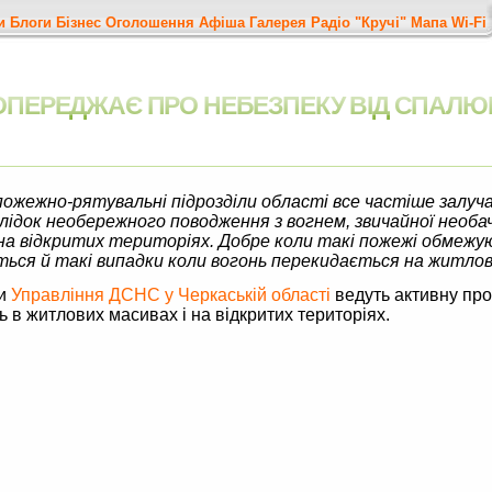
и
Блоги
Бізнес
Оголошення
Афіша
Галерея
Радіо "Кручі"
Мапа
Wi-Fi
ОПЕРЕДЖАЄ ПРО НЕБЕЗПЕКУ ВІД СПАЛЮ
пожежно-рятувальні підрозділи області все частіше залуча
лідок необережного поводження з вогнем, звичайної необа
 на відкритих територіях. Добре коли такі пожежі обмеж
ся й такі випадки коли вогонь перекидається на житлові
ки
Управління ДСНС у Черкаській області
ведуть активну про
в житлових масивах і на відкритих територіях.