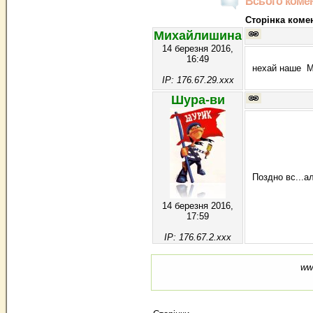
Всього комен
Сторінка комен
Михайлишина
14 березня 2016,
16:49
нехай наше МЧ
IP: 176.67.29.xxx
Шура-ви
Поздно вс...а
14 березня 2016,
17:59
IP: 176.67.2.xxx
ww