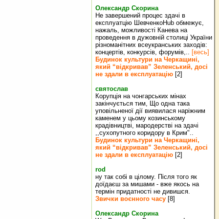
Олександр Скорина
Не завершений процес здачі в
експлуатцію ШевченкоHub обмежує,
нажаль, можливості Канева на
проведення в дужовній столиці України
різноманітних всеукранських заходів:
концертів, конкурсів, форумів,..
[весь]
Будинок культури на Черкащині,
який “відкривав” Зеленський, досі
не здали в експлуатацію
[2]
святослав
Корупція на чонгарських мінах
закінчується тим, Що одна така
уповільненої дії виявилася наріжним
каменем у цьому козинському
крадівництві, мародерстві на здачі
,,сухопутного коридору в Крим"..
Будинок культури на Черкащині,
який “відкривав” Зеленський, досі
не здали в експлуатацію
[2]
rod
ну так собі в цілому. Після того як
доїдаєш за мишами - вже якось на
термін придатності не дивишся.
Звички воєнного часу
[8]
Олександр Скорина