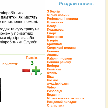
Розділи новин:
З блогів
співробітники
Міські новини
ам’ятки, які містять
Регіональні новини
и виникнення пожежі.
Цікавинка
Влада
родах та суху траву на
Податкова
 пожеж у приватних
Спорт
Шевченко
ься від сірника або
Історія
співробітники Служби
Кримінал
Спортивні новини
Новини
Анонси
Голосів:
Районні новини
3
Новини району
Теги статті:
Вибори
Політика
Флейм
1
2
Віка
Космос
www.kaniv.net
Video
Розповіді
Видання
Міські новини, екологія
Нещасний випадок
Статистика