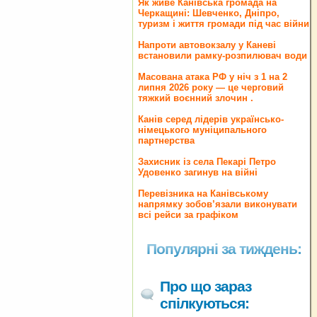
Як живе Канівська громада на
Черкащині: Шевченко, Дніпро,
туризм і життя громади під час війни
Напроти автовокзалу у Каневі
встановили рамку-розпилювач води
Масована атака РФ у ніч з 1 на 2
липня 2026 року — це черговий
тяжкий воєнний злочин .
Канів серед лідерів українсько-
німецького муніципального
партнерства
Захисник із села Пекарі Петро
Удовенко загинув на війні
Перевізника на Канівському
напрямку зобов’язали виконувати
всі рейси за графіком
Популярні за тиждень:
Про що зараз
спілкуються: