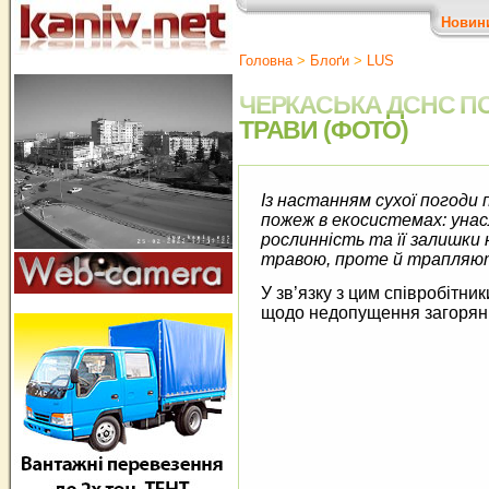
Новин
Головна
>
Блоґи
>
LUS
ЧЕРКАСЬКА ДСНС П
ТРАВИ (ФОТО)
Із настанням сухої погоди 
пожеж в екосистемах: унас
рослинність та її залишки
травою, проте й трапляють
У зв’язку з цим співробітни
щодо недопущення загорянь 